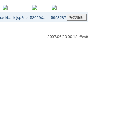
/trackback.jsp?no=52669&aid=5993287
2007/06/23 00:18
推薦
0