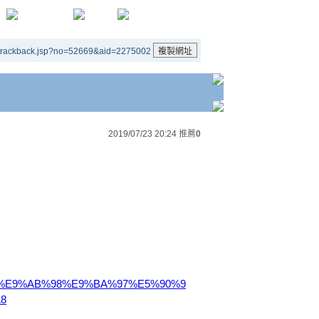
/trackback.jsp?no=52669&aid=2275002
2019/07/23 20:24
推薦
0
g/wiki/%E9%AB%98%E9%BA%97%E5%90%9
8