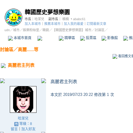
韓國歷史夢想樂園
市長：
哈潔兒
副市長：
楠楠
、
ababc61
加入本城市
｜
推薦本城市
｜
加入我的最愛
｜
訂閱最新文章
udn
／
城市
／
娛樂粉絲堡
／
韓劇
／
【韓國歷史夢想樂園】城市
／討論區／
本城市首頁
討論區
精華區
投票區
影像館
推
討論區
／
高麗......等
看回應文
高麗君主列表
高麗君主列表
本文於
2019/07/23 20:22 修改第 1 次
哈潔兒
等級：8
留言
｜
加入好友