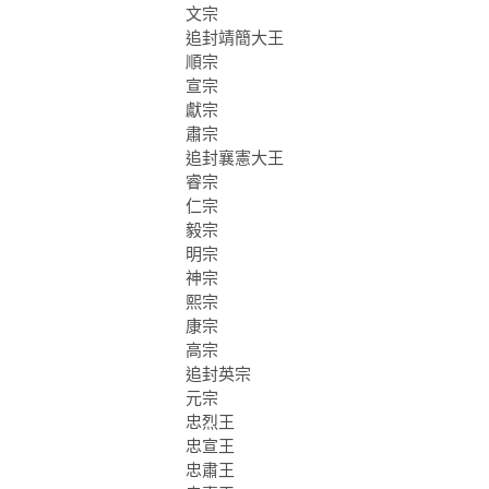
文宗
追封靖簡大王
順宗
宣宗
獻宗
肅宗
追封襄憲大王
睿宗
仁宗
毅宗
明宗
神宗
熙宗
康宗
高宗
追封英宗
元宗
忠烈王
忠宣王
忠肅王