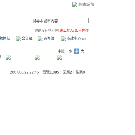
網路城邦
你還沒有登入喔(
馬上登入
/
加入會員
)
薦連結
公告區
訪客簿
市政中心
(0)
字體：
小
中
大
章
2007/06/22 22:46 瀏覽
1,085
｜回應
2
｜
推薦
0