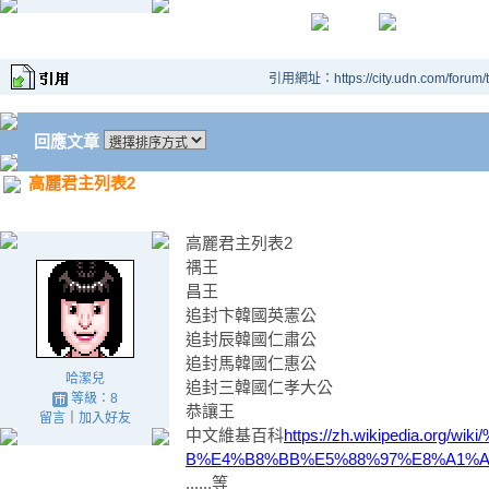
引用網址：https://city.udn.com/forum
回應文章
高麗君主列表2
高麗君主列表2
禑王
昌王
追封卞韓國英憲公
追封辰韓國仁肅公
追封馬韓國仁惠公
哈潔兒
追封三韓國仁孝大公
等級：8
恭讓王
留言
｜
加入好友
中文維基百科
https://zh.wikipedia.or
B%E4%B8%BB%E5%88%97%E8%A1%A
......等