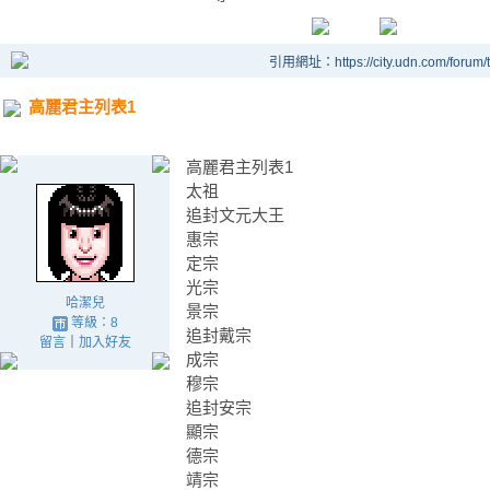
引用網址：https://city.udn.com/forum
高麗君主列表1
高麗君主列表1
太祖
追封文元大王
惠宗
定宗
光宗
哈潔兒
景宗
等級：8
追封戴宗
留言
｜
加入好友
成宗
穆宗
追封安宗
顯宗
德宗
靖宗