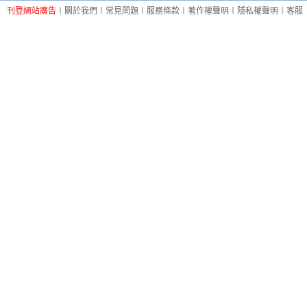
刊登網站廣告
︱
關於我們
︱
常見問題
︱
服務條款
︱
著作權聲明
︱
隱私權聲明
︱
客服