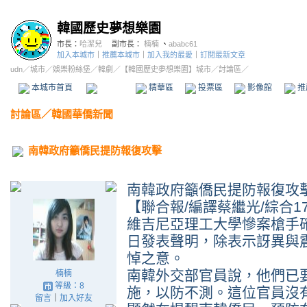
韓國歷史夢想樂園
市長：
哈潔兒
副市長：
楠楠
、
ababc61
加入本城市
｜
推薦本城市
｜
加入我的最愛
｜
訂閱最新文章
udn
／
城市
／
娛樂粉絲堡
／
韓劇
／
【韓國歷史夢想樂園】城市
／討論區／
本城市首頁
討論區
精華區
投票區
影像館
推
討論區
／
韓國華僑新聞
南韓政府籲僑民提防報復攻擊
南韓政府籲僑民提防報復攻
【聯合報/編譯蔡繼光/綜合1
維吉尼亞理工大學慘案槍手
日發表聲明，除表示訝異與
悼之意。
南韓外交部官員說，他們已
楠楠
等級：8
施，以防不測。這位官員沒
留言
｜
加入好友