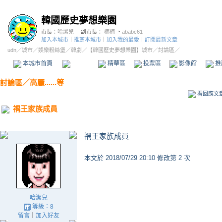
韓國歷史夢想樂園
市長：
哈潔兒
副市長：
楠楠
、
ababc61
加入本城市
｜
推薦本城市
｜
加入我的最愛
｜
訂閱最新文章
udn
／
城市
／
娛樂粉絲堡
／
韓劇
／
【韓國歷史夢想樂園】城市
／討論區／
本城市首頁
討論區
精華區
投票區
影像館
推
討論區
／
高麗......等
看回應文
禑王家族成員
禑王家族成員
本文於
2018/07/29 20:10 修改第 2 次
哈潔兒
等級：8
留言
｜
加入好友