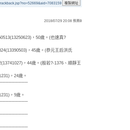
/trackback.jsp?no=52669&aid=7083159
2018/07/29 20:08
推薦
0
50513(13250623)，50歲。(也速真?
0324(13390503)，45歲。(恭元王后洪氏
922(13741027)，44歲。(般若?-1376、順靜王
891231)，24歲。
─────────
811231)，9歲。
─────────
─────────
─────────