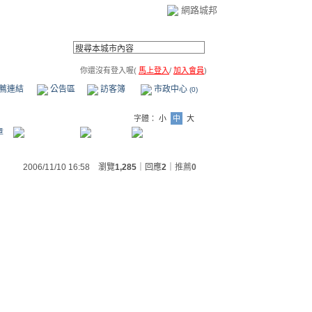
網路城邦
你還沒有登入喔(
馬上登入
/
加入會員
)
薦連結
公告區
訪客簿
市政中心
(0)
字體：
小
中
大
章
2006/11/10 16:58 瀏覽
1,285
｜回應
2
｜
推薦
0