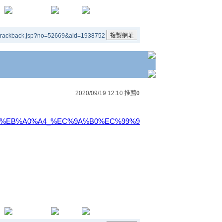
/trackback.jsp?no=52669&aid=1938752
2020/09/19 12:10
推薦
0
A%B3%A0%EB%A0%A4_%EC%9A%B0%EC%99%9