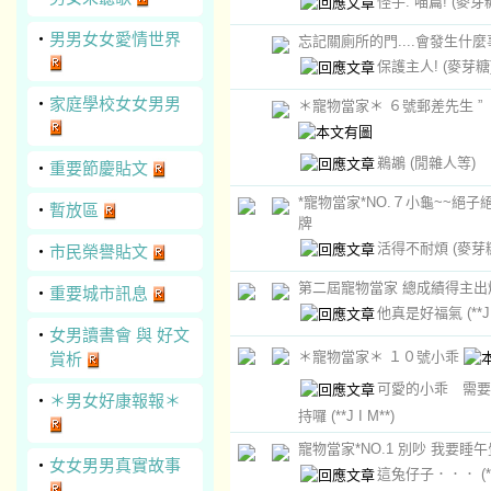
怪手: 喵篇!
(麥芽
‧
男男女女愛情世界
忘記關廁所的門....會發生什麼事..
保護主人!
(麥芽糖
‧
家庭學校女女男男
＊寵物當家＊ ６號郵差先生 ”
鵜鶘
(閒雜人等)
‧
重要節慶貼文
*寵物當家*NO.７小龜~~絕子
‧
暫放區
牌
活得不耐煩
(麥芽
‧
市民榮譽貼文
第二屆寵物當家 總成績得主出
‧
重要城市訊息
他真是好福氣
(**J
‧
女男讀書會 與 好文
＊寵物當家＊ １０號小乖
賞析
可愛的小乖 需要
‧
＊男女好康報報＊
持囉
(**J I M**)
寵物當家*NO.1 別吵 我要睡午
‧
女女男男真實故事
這兔仔子．．．
(