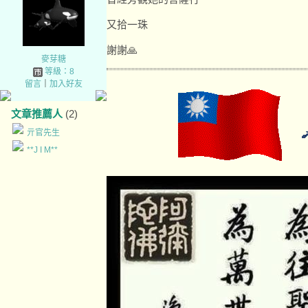
又拾一珠
謝謝🙏
麥芽糖
等級：8
留言
｜
加入好友
文章推薦人
(2)
亓官先生
**J I M**