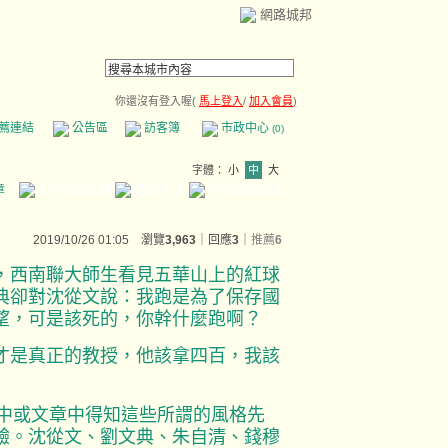
網路城邦
你還沒有登入喔(
馬上登入
/
加入會員
)
薦連結
公告區
訪客簿
市政中心
(0)
字體：
小
中
大
章
2019/10/26 01:05 瀏覽
3,963
｜回應
3
｜
推薦
6
，西南聯大師生看見五華山上的紅球
典卻對沈從文說：我跑是為了保存國
望，可是該死的，你幹什麼跑啊？
才是真正的教授，他該拿四百，我該
是從書中或文章中得知這些所謂的風格先
驗。沈從文、劉文典、朱自清、錢穆