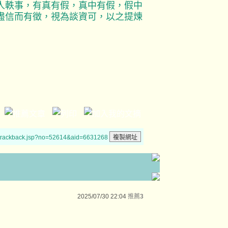
人軼事，有真有假，真中有假，假中
盡信而有徵，視為談資可，以之提煉
/trackback.jsp?no=52614&aid=6631268
2025/07/30 22:04
推薦
3