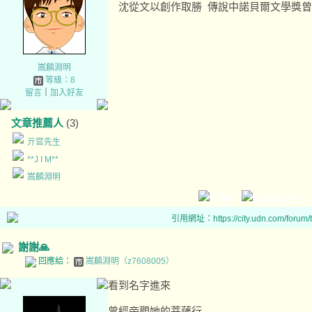
沈從文以創作取勝 傳說中諾貝爾文學獎
嵩麟淵明
等級：8
留言
｜
加入好友
文章推薦人
(3)
亓官先生
**J I M**
嵩麟淵明
引用網址：https://city.udn.com/forum
謝謝🙏
回應給：
嵩麟淵明（z7608005）
看到名字進來
曾經旁觀她的菩薩行