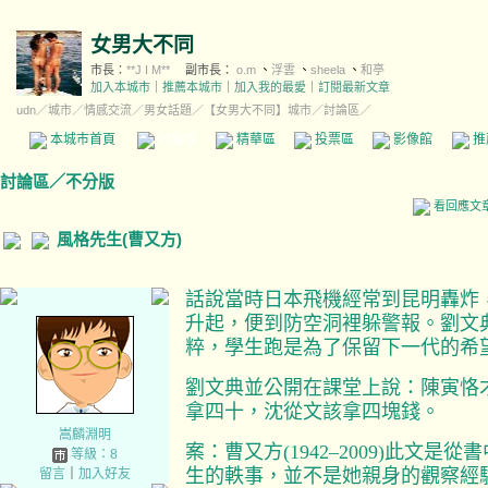
女男大不同
市長：
**J I M**
副市長：
o.m
、
浮雲
、
sheela
、
和亭
加入本城市
｜
推薦本城市
｜
加入我的最愛
｜
訂閱最新文章
udn
／
城市
／
情感交流
／
男女話題
／
【女男大不同】城市
／討論區／
本城市首頁
討論區
精華區
投票區
影像館
推
討論區
／
不分版
看回應文
風格先生(曹又方)
話說當時日本飛機經常到昆明轟炸
升起，便到防空洞裡躲警報。劉文
粹，學生跑是為了保留下一代的希
劉文典並公開在課堂上說：陳寅恪
拿四十，沈從文該拿四塊錢。
嵩麟淵明
案：曹又方(1942–2009)此文
等級：8
生的軼事，並不是她親身的觀察經
留言
｜
加入好友