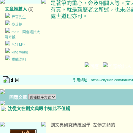
是著筆的重心，旁及相關人等。文
文章推薦人
(6)
有真。就是親歷者之所述，也未必
處世道理亦可。
亓官先生
麥芽糖
mate : 國會議員大
戰奇觀
**J I M**
king wang
嵩麟淵明
引用網址：https://city.udn.com/forum
回應文章
沈從文在劉文典眼中如此不值錢
劉文典研究傳統國學 左傳之類的