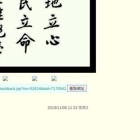
/trackback.jsp?no=52614&aid=7170541
2019/11/08 11:33
推薦
3