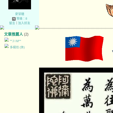
麥芽糖
等級：8
留言
｜
加入好友
文章推薦人
(2)
**J I M**
多硯坊 (休)