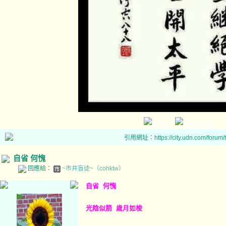
引用網址：https://city.udn.com/forum
自省 何愧
回應給：
~市井盲徒~（cohktw）
自省 何愧
光陰似箭 歲月如梭