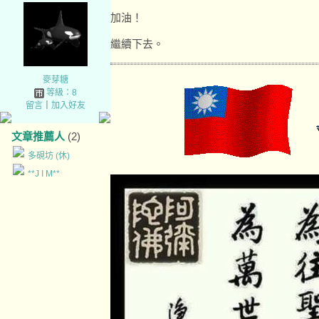
加油！
繼續下去。
麥芽糖
等級：8
留言
｜
加入好友
文章推薦人
(2)
多硯坊 (休)
**J I M**