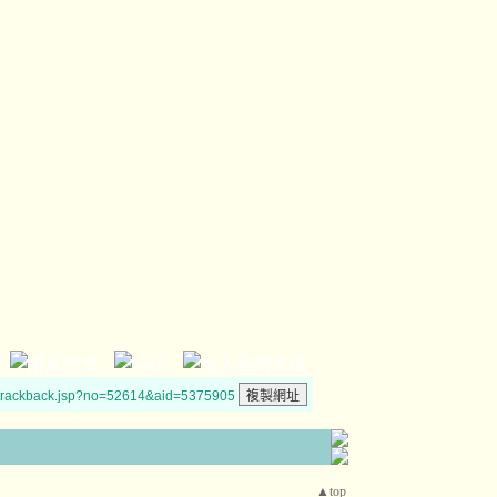
/trackback.jsp?no=52614&aid=5375905
▲top