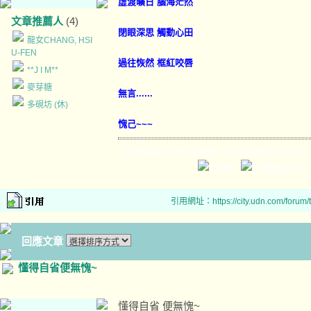
虛渡曠日 腦海茫然
文章推薦人
(4)
閉眼深思 觸動心田
龍女CHANG, HSI
U-FEN
過往恢然 框紅咬唇
**J I M**
麥芽糖
無言......
多硯坊 (休)
愧己~~~
~缺角拼圖~感謝您的推薦，有空時歡迎您；來淡
引用網址：https://city.udn.com/forum
回應文章
懂得自省便無愧~
懂得自省 便無愧~