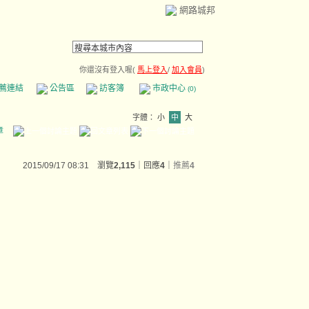
網路城邦
你還沒有登入喔(
馬上登入
/
加入會員
)
薦連結
公告區
訪客簿
市政中心
(0)
字體：
小
中
大
章
2015/09/17 08:31 瀏覽
2,115
｜回應
4
｜
推薦
4