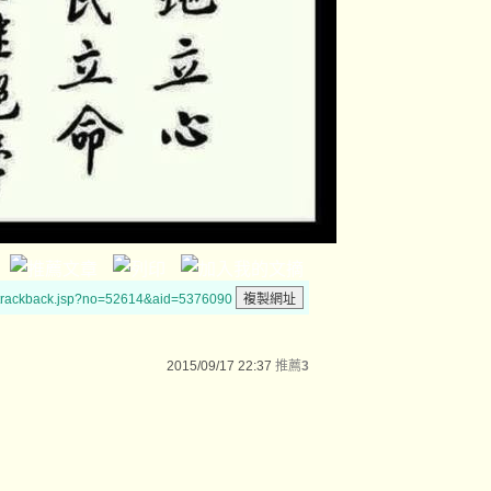
/trackback.jsp?no=52614&aid=5376090
2015/09/17 22:37
推薦
3