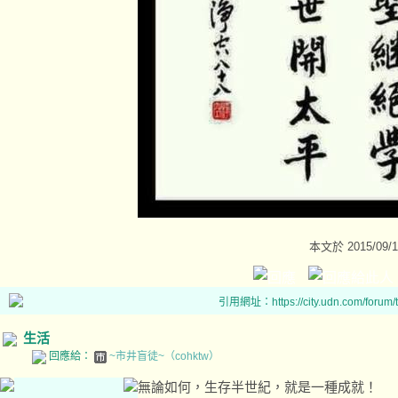
本文於
2015/09/
引用網址：https://city.udn.com/forum
生活
回應給：
~市井盲徒~（cohktw）
無論如何，生存半世紀，就是一種成就！