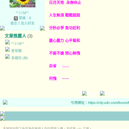
日月天地 永無休止
**J I M**
人生無須 戰戰兢兢
等級：8
留言
｜
加入好友
分秒必爭 急功近利
文章推薦人
(3)
盡心盡力 心平氣和
**J I M**
麥芽糖
不偷不搶 問心無愧
多硯坊 (休)
自省
......
何愧
~~~
引用網址：https://city.udn.com/forum
本城市刊登之內容為作者個人自行提供上傳，不代表 udn 立場。