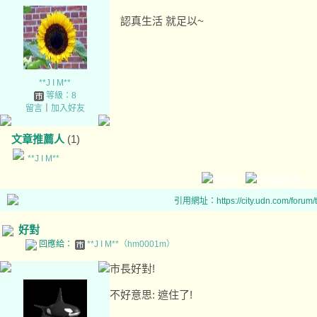
認真生活 就足以~
**J I M**
等級：8
留言
｜
加入好友
文章推薦人
(1)
**J I M**
引用網址：https://city.udn.com/forum
好對
回應給：
**J I M**（hm0001m）
市長好對!
不好意思: 遮住了!