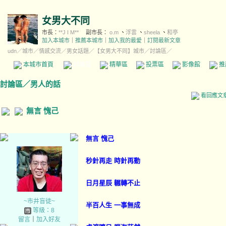
女男大不同
市長：
**J I M**
副市長：
o.m
、
浮雲
、
sheela
、
和亭
加入本城市
｜
推薦本城市
｜
加入我的最愛
｜
訂閱最新文章
udn
／
城市
／
情感交流
／
男女話題
／
【女男大不同】城市
／討論區／
本城市首頁
討論區
精華區
投票區
影像館
推
討論區
／
男人的話
看回應文
無言 愧己
無言 愧己
秒針再走 時針再動
日月星辰 輾轉不止
~市井盲徒~
半百人生 一事無成
等級：8
留言
｜
加入好友