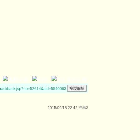
/trackback.jsp?no=52614&aid=5540063
2015/09/18 22:42
推薦
2