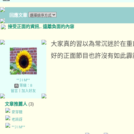
回應文章
接受正面的資訊.. 遠離負面的內容
大家真的習以為常沉迷於在重
好的正面節目也許沒有如此霹
**J I M**
等級：8
留言
｜
加入好友
文章推薦人
(3)
麥芽糖
老詼訝
**J I M**