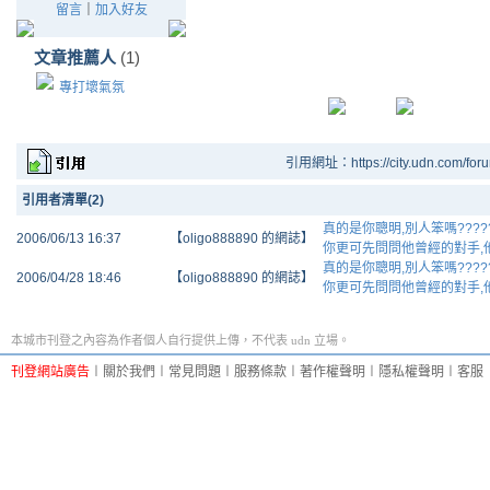
留言
｜
加入好友
文章推薦人
(1)
專打壞氣氛
引用網址：https://city.udn.com/for
引用者清單(2)
真的是你聰明,別人笨嗎???
2006/06/13 16:37
【oligo888890 的網誌】
你更可先問問他曾經的對手,他
真的是你聰明,別人笨嗎???
2006/04/28 18:46
【oligo888890 的網誌】
你更可先問問他曾經的對手,他
本城市刊登之內容為作者個人自行提供上傳，不代表 udn 立場。
刊登網站廣告
︱
關於我們
︱
常見問題
︱
服務條款
︱
著作權聲明
︱
隱私權聲明
︱
客服