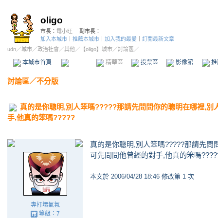
oligo
市長：
電小旺
副市長：
加入本城市
｜
推薦本城市
｜
加入我的最愛
｜
訂閱最新文章
udn
／
城市
／
政治社會
／
其他
／
【oligo】城市
／討論區／
本城市首頁
討論區
精華區
投票區
影像館
推
討論區
／
不分版
真的是你聰明,別人笨嗎?????那請先問問你的聰明在哪裡,
手,他真的笨嗎?????
真的是你聰明,別人笨嗎?????那請先
可先問問他曾經的對手,他真的笨嗎????
本文於
2006/04/28 18:46 修改第 1 次
專打壞氣氛
等級：7