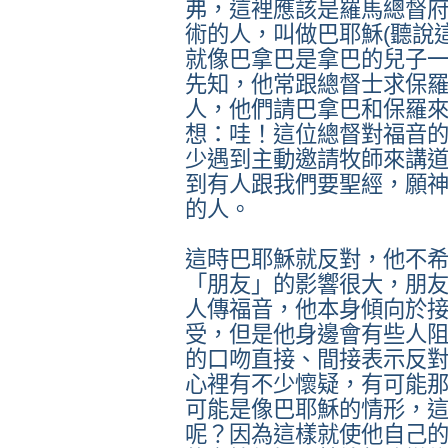
弗，這裡應該是羅馬總督
術的人，叫做巴耶穌(聽說
就像巴拿巴是拿巴的兒子一
先知，他常跟總督士求保
人，他們請巴拿巴和保羅
想：哇！這位總督對福音
少遇到主動邀請牧師來講
到有人跟我們要聖經，願
的人。
這時巴耶穌就反對，他不
「朋友」的影響很大，朋
人傳福音，他本身傾向於
受，但是他身邊會有些人
的口吻直接、間接表示反
心裡有不少懷疑，有可能
可能是像巴耶穌的情形，
呢？因為這樣就使他自己