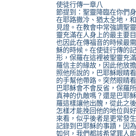
使徒行傳一章八
節提到：聖靈降臨在你們
在耶路撒冷、猶太全地，
見證。在教會中常強調聖
靈充滿在人身上的最主要
也因此在傳福音的時候最
穌的時候。在使徒行傳的
形，保羅在這裡被聖靈充
羅信主的緣故，因此他放
照他所說的，巴耶穌眼睛
的手幫他帶路。突然眼睛
巴耶穌會不會反省，保羅
真神的仇敵嗎？還是巴耶
羅這樣讓他出醜，從此之
怎樣才能挽回他的地位與
來看，似乎後者是更常發
記錄到巴耶穌的事蹟，因
如何，我們都該希望罪人