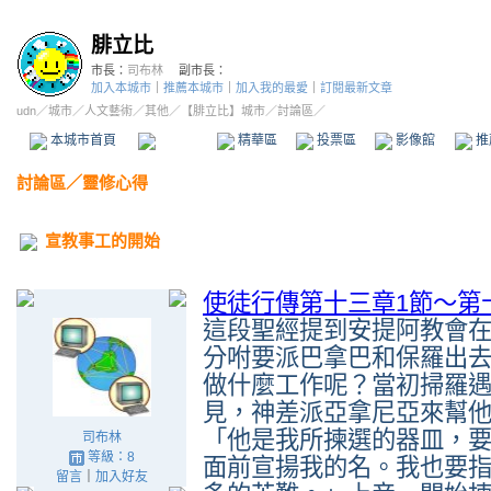
腓立比
市長：
司布林
副市長：
加入本城市
｜
推薦本城市
｜
加入我的最愛
｜
訂閱最新文章
udn
／
城市
／
人文藝術
／
其他
／
【腓立比】城市
／討論區／
本城市首頁
討論區
精華區
投票區
影像館
推
討論區
／
靈修心得
宣教事工的開始
使徒行傳第十三章1節～第
這段聖經提到安提阿教會
分咐要派巴拿巴和保羅出
做什麼工作呢？當初掃羅
見，神差派亞拿尼亞來幫
「他是我所揀選的器皿，
司布林
等級：8
面前宣揚我的名。我也要
留言
｜
加入好友