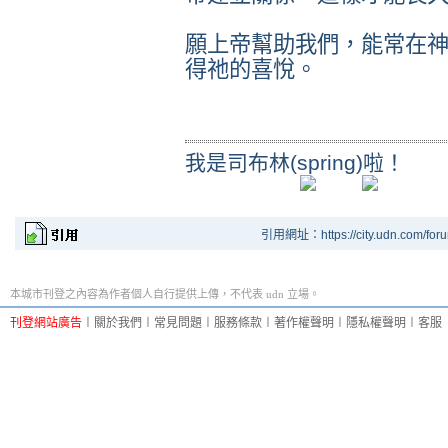
願上帝幫助我們，能常在
得祂的喜悅。
我是司布林(spring)啦！
引用網址：https://city.udn.com/for
本城市刊登之內容為作者個人自行提供上傳，不代表 udn 立場。
刊登網站廣告
︱
關於我們
︱
常見問題
︱
服務條款
︱
著作權聲明
︱
隱私權聲明
︱
客服