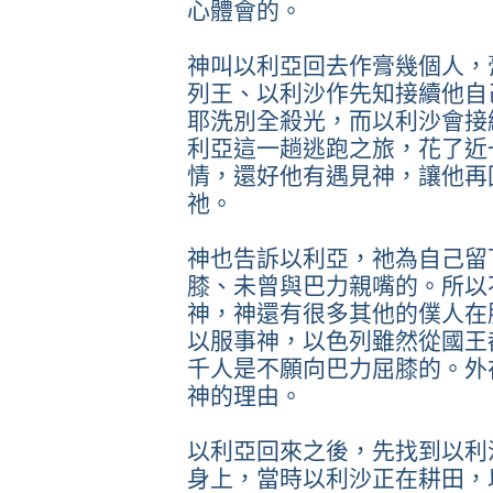
心體會的。
神叫以利亞回去作膏幾個人，
列王、以利沙作先知接續他自
耶洗別全殺光，而以利沙會接
利亞這一趟逃跑之旅，花了近
情，還好他有遇見神，讓他再
祂。
神也告訴以利亞，祂為自己留
膝、未曾與巴力親嘴的。所以
神，神還有很多其他的僕人在
以服事神，以色列雖然從國王
千人是不願向巴力屈膝的。外
神的理由。
以利亞回來之後，先找到以利
身上，當時以利沙正在耕田，