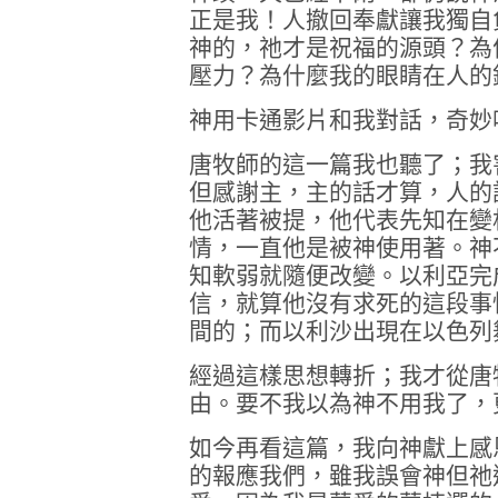
正是我！人撤回奉獻讓我獨自
神的，祂才是祝福的源頭？為
壓力？為什麼我的眼睛在人的
神用卡通影片和我對話，奇妙
唐牧師的這一篇我也聽了；我
但感謝主，主的話才算，人的
他活著被提，他代表先知在變
情，一直他是被神使用著。神
知軟弱就隨便改變。以利亞完
信，就算他沒有求死的這段事
間的；而以利沙出現在以色列
經過這樣思想轉折；我才從唐
由。要不我以為神不用我了，
如今再看這篇，我向神獻上感
的報應我們，雖我誤會神但祂