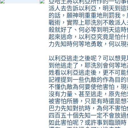
亞哈王將以利亞所作的一切事
派人去告訴以利亞，明天到這
的話，願神明重重地刑罰我。
戰術，實際上耶洗別不敢派人
殺就好了、何必等到明天這時
起來逃命，以利亞究竟是怕什
力先知時何等地勇敢，何以現
以利亞逃走之後呢？可以想見
到他逃走了，耶洗別會何等地
姓看以利亞逃走後，更不可能
記裡提到一些仇敵的作為目的
不懂仇敵為何要使他害怕，現
沒有力量、甚至逃走，原先他
被害怕所勝，只是有時還是想
巴力先知對抗時，為何不害怕
四百五十個先知一定不會放過
如此害怕呢？或許事到臨頭時