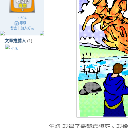
tu604
等級：
留言
｜
加入好友
文章推薦人
(1)
小禾
年初 我得了憂鬱症想死。我