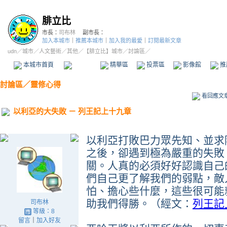
腓立比
市長：
司布林
副市長：
加入本城市
｜
推薦本城市
｜
加入我的最愛
｜
訂閱最新文章
udn
／
城市
／
人文藝術
／
其他
／
【腓立比】城市
／討論區／
本城市首頁
討論區
精華區
投票區
影像館
推
討論區
／
靈修心得
看回應文
以利亞的大失敗 － 列王記上十九章
以利亞打敗巴力眾先知、並求
之後，卻遇到極為嚴重的失敗
關。人真的必須好好認識自己
們自己更了解我們的弱點，敵
怕、擔心些什麼，這些很可能
助我們得勝。（經文：
列王記
司布林
等級：8
留言
｜
加入好友