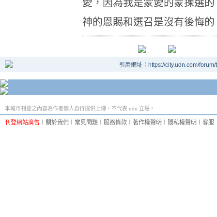
愛，因為我是蒙愛的蒙揀選的
神的恩賜和選召是沒有後悔的
引用網址：https://city.udn.com/forum
本城市刊登之內容為作者個人自行提供上傳，不代表 udn 立場。
刊登網站廣告
︱
關於我們
︱
常見問題
︱
服務條款
︱
著作權聲明
︱
隱私權聲明
︱
客服