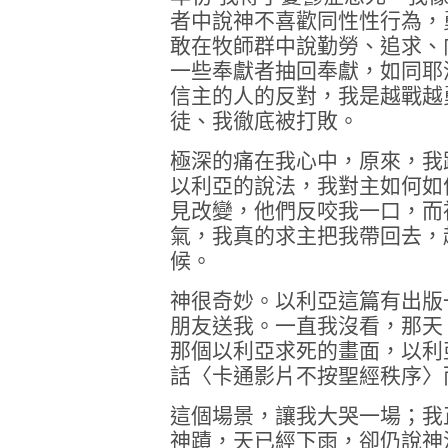
者中說神不喜歡同性性行為，
敢在牧師群中說勤勞、追求、
一些奉獻者抽回奉獻，如同耶
信主的人的反對，我是越戰越
徒、我徹底被打敗。
極深的痛在我心中，原來，我
以利亞的說法，我對主如何如
見改變，他們反咬我一口，而
氣，我真的求主把我帶回去，
候。
神很奇妙。以利亞這篇有出版
朋友送我。一直我沒看，那天
那個以利亞求死的畫面，以利
話〈卡通影片不按聖經秩序〉
這個場景，讓我大哭一場；我
神蹟，天已經下雨，卻仍說神