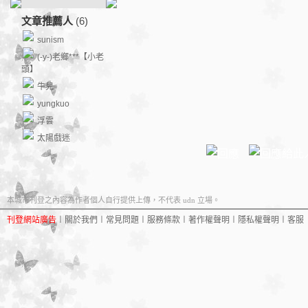
文章推薦人
(6)
sunism
(-y-)老鄉***【小老
頭】
牛兒
yungkuo
浮雲
太陽戲迷
本城市刊登之內容為作者個人自行提供上傳，不代表 udn 立場。
刊登網站廣告
︱
關於我們
︱
常見問題
︱
服務條款
︱
著作權聲明
︱
隱私權聲明
︱
客服