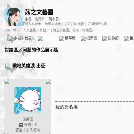
茜之文藝園
市長：
施喬茜
副市長：
加入本城市
｜
推薦本城市
｜
加入我的最愛
｜
訂閱最新文章
udn
／
城市
／
人文藝術
／
其他
／
【茜之文藝園】城市
／討論區／
本城市首頁
討論區
精華區
投票區
影像館
推
討論區
／
阿茜的作品展示區
戰地英雄淚-出征
我的簽名檔
施喬茜
等級：8
留言
｜
加入好友