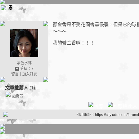
恩
鬱金香是不受花園害蟲侵襲，但是它的球
～～～
我的鬱金香啊！！！
紫色水鄉
等級：7
留言
｜
加入好友
文章推薦人
(1)
施喬茜
引用網址：https://city.udn.com/forum