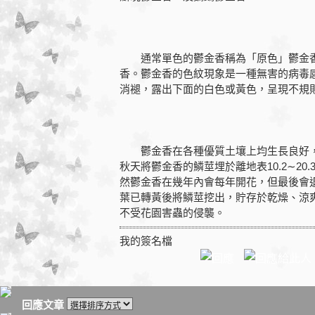
通常單色的鬱金香稱為「原色」鬱金香
香。鬱金香的色紋現象是一種無害的病毒
消褪，露出下面的白色或黃色，呈現不規
鬱金香在各種優質土壤上均生長良好，
秋天將鬱金香的鱗莖埋於離地表10.2∼20
然鬱金香在幾年內會每年開花，但最後會
葉已轉黃後將鱗莖挖出，貯存於乾燥、涼
不受花園害蟲的侵襲。
我的簽名檔
回應文章