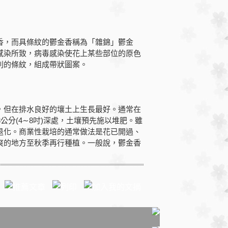
，而具條紋的鬱金香稱為「雜錦」鬱金
感染所致，病毒感染使花上某些部位的原色
則的條紋，組成帶狀圖案。
但在排水良好的壤土上生長最好。通常在
.3公分(4∼8吋)深處，土壤預先施以堆肥。雖
退化。商業性栽培的通常做法是花已開過、
爽的地方至秋季再行種植。一般說，鬱金香