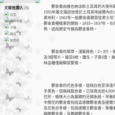
鬱金香由維也納派駐土耳其的大使布斯貝克(Og
文章推薦人
(5)
1551年著文描述他曾於土耳其埃迪爾內(E
百芙
奧地利。1562年一船鬱金香鱗莖從君士坦
咩咩布屋
鬱金香種植業的開始。1633∼1637年
子鳴
熱，這段歷史今稱為鬱金香熱。
無念
施喬茜
鬱金香的葉厚，淺藍綠色，2∼3片，簇
及3個萼片。雄蕊6枚，離生。子房3室，
林品種僅藉鱗莖繁殖。
鬱金香的花色多樣，從純白色至深淺不
乎黑色，但無純藍色者。已培育出近4,0
花形、植株大小為基礎的分類系統。早春
中開花的鬱金香包括孟德爾鬱金香及達爾
及花色亦多樣，包括達爾文鬱金香、育種
瓣晚鬱金香、及鸚鵡鬱金香。