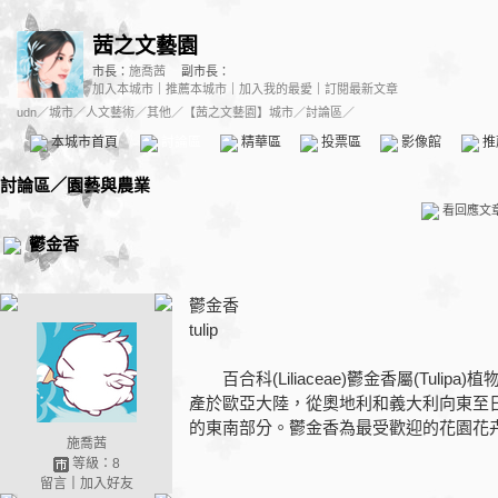
茜之文藝園
市長：
施喬茜
副市長：
加入本城市
｜
推薦本城市
｜
加入我的最愛
｜
訂閱最新文章
udn
／
城市
／
人文藝術
／
其他
／
【茜之文藝園】城市
／討論區／
本城市首頁
討論區
精華區
投票區
影像館
推
討論區
／
園藝與農業
看回應文
鬱金香
鬱金香
tulip
百合科(Liliaceae)鬱金香屬(Tuli
產於歐亞大陸，從奧地利和義大利向東至日
的東南部分。鬱金香為最受歡迎的花園花
施喬茜
等級：8
留言
｜
加入好友