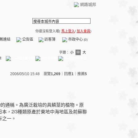
網路城邦
你還沒有登入喔(
馬上登入
/
加入會員
)
薦連結
公告區
訪客簿
市政中心
(0)
字體：
小
中
大
章
2006/05/10 15:48 瀏覽
1,269
｜回應
1
｜
推薦
5
pa)植物的通稱。為廣泛栽培的具鱗莖的植物。原
本，2/3種類原產於東地中海地區及前蘇聯
卉之一。