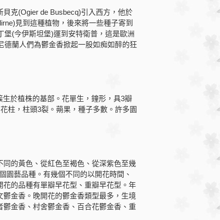
ier de Busbecq)引入西方，他於
dirne)見到這種植物，後來將一些種子寄到
丁堡(今伊斯坦堡)運到安特衛普，這是歐洲
，在尼德蘭人們為鬱金香掀起一股如痴如醉的狂
生於植株的基部。花單生，鐘形，具3瓣
無花柱，柱頭3裂。蒴果，種子多數。許多園
同的黃色、從紅色至褐色、從深紫色至幾
00個園藝品種。有幾個不同的以開花時間、
開花的品種有單瓣早花型、重瓣早花型。年
文鬱金香。晚開花的鬱金香類型最多，生境
者鬱金香、村舍鬱金香、百合花鬱金香、重