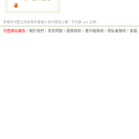
本城市刊登之內容為作者個人自行提供上傳，不代表 udn 立場。
刊登網站廣告
︱
關於我們
︱
常見問題
︱
服務條款
︱
著作權聲明
︱
隱私權聲明
︱
客服