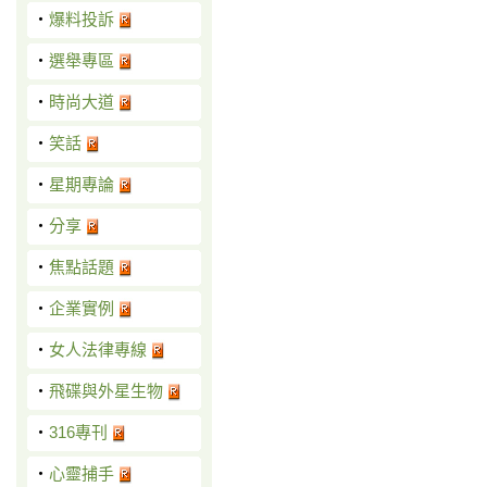
‧
爆料投訴
‧
選舉專區
‧
時尚大道
‧
笑話
‧
星期專論
‧
分享
‧
焦點話題
‧
企業實例
‧
女人法律專線
‧
飛碟與外星生物
‧
316專刊
‧
心靈捕手