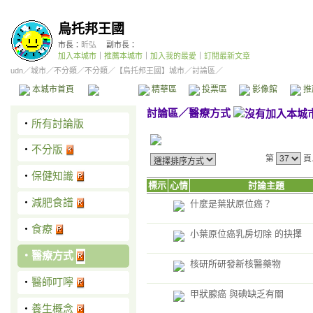
烏托邦王國
市長：
昕弘
副市長：
加入本城市
｜
推薦本城市
｜
加入我的最愛
｜
訂閱最新文章
udn
／
城市
／
不分類
／
不分類
／
【烏托邦王國】城市
／討論區／
本城市首頁
討論區
精華區
投票區
影像館
推
討論區
／
醫療方式
‧
所有討論版
‧
不分版
第
頁
‧
保健知識
標示
心情
討論主題
‧
減肥食譜
什麼是葉狀原位癌？
‧
食療
小葉原位癌乳房切除 的抉擇
‧
醫療方式
核研所研發新核醫藥物
‧
醫師叮嚀
甲狀腺癌 與碘缺乏有關
‧
養生概念