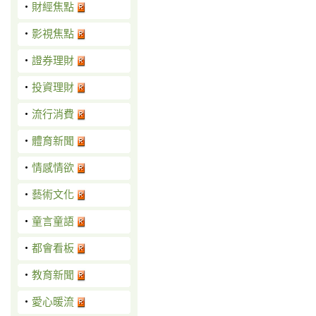
‧
財經焦點
‧
影視焦點
‧
證券理財
‧
投資理財
‧
流行消費
‧
體育新聞
‧
情感情欲
‧
藝術文化
‧
童言童語
‧
都會看板
‧
教育新聞
‧
愛心暖流