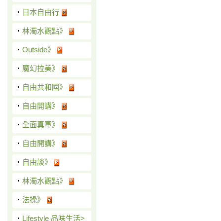
‧
日本自由行
‧
林濁水觀點》
‧
Outside》
‧
魔幻拉美》
‧
自由共和國》
‧
自由開講》
‧
全面真軍》
‧
自由開講》
‧
自由談》
‧
林濁水觀點》
‧
法操》
‧
Lifestyle 品味生活>