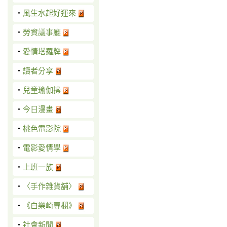
‧
風生水起好運來
‧
勞資議事廳
‧
愛情塔羅牌
‧
讀者分享
‧
兒童瑜伽操
‧
今日漫畫
‧
桃色電影院
‧
電影愛情學
‧
上班一族
‧
〈手作雜貨舖〉
‧
《白樂崎專欄》
‧
社會新聞