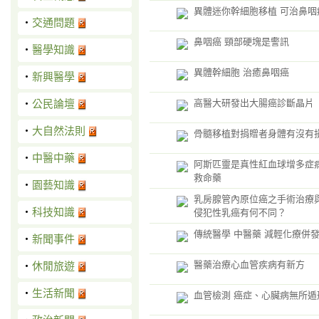
異體迷你幹細胞移植 可治鼻咽
‧
交通問題
鼻咽癌 頸部硬塊是警訊
‧
醫學知識
異體幹細胞 治癒鼻咽癌
‧
新興醫學
‧
公民論壇
高醫大研發出大腸癌診斷晶片
‧
大自然法則
骨髓移植對捐贈者身體有沒有
‧
中醫中藥
阿斯匹靈是真性紅血球增多症
救命藥
‧
園藝知識
乳房腺管內原位癌之手術治療
‧
科技知識
侵犯性乳癌有何不同？
傳統醫學 中醫藥 減輕化療併
‧
新聞事件
醫藥治療心血管疾病有新方
‧
休閒旅遊
‧
生活新聞
血管檢測 癌症、心臟病無所遁