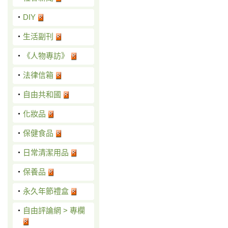
‧
DIY
‧
生活副刊
‧
《人物專訪》
‧
法律信箱
‧
自由共和國
‧
化妝品
‧
保健食品
‧
日常清潔用品
‧
保養品
‧
永久年節禮盒
‧
自由評論網 > 專欄