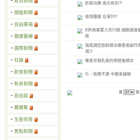
‧
政治新聞
肝癌治療 南北有別?!
‧
頭版新聞
檢測腫瘤 在家DIY
‧
自由廣場
B肝病毒置入性行銷 細胞誤會
‧
健康醫療
癌
強度調控放射線治療患者副作
‧
國際新聞
減少
‧
社論
罹患早期乳癌的停經後婦女
‧
飲食新聞
化、放療不適 中藥來緩解
‧
新奇新聞
第
頁
‧
自由談
‧
鏗鏘集
‧
生態保育
‧
焦點新聞