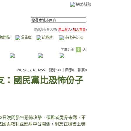
網路城邦
你還沒有登入喔(
馬上登入
/
加入會員
)
薦連結
公告區
訪客簿
市政中心
(0)
字體：
小
中
大
2015/11/16 16:55 瀏覽
511
｜回應
0
｜
推薦
0
友：國民黨比恐怖份子
13日晚間發生恐怖攻擊，罹難者屍骨未寒，不
法國與敘利亞影射中台關係，網友在臉書上表