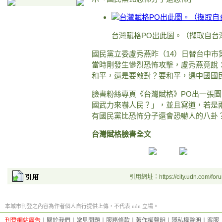
台灣賦格PO出此圖。（擷取自台
國民黨立委盧秀燕昨（14）日替台中
當時剛發生慘烈恐怖攻擊，盧秀燕竟說
和平，還是要敵對？要和平，選中國國
臉書粉絲專頁《台灣賦格》PO出一張
國武力來嚇人民？」，並且寫道，若是
有國民黨比恐怖分子還會恐嚇人的八卦
台灣賦格臉書全文
引用網址：https://city.udn.com/for
本城市刊登之內容為作者個人自行提供上傳，不代表 udn 立場。
刊登網站廣告
︱
關於我們
︱
常見問題
︱
服務條款
︱
著作權聲明
︱
隱私權聲明
︱
客服