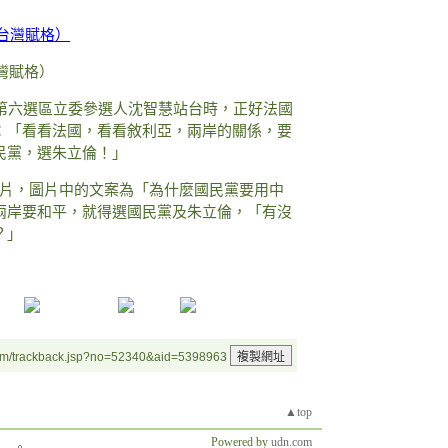
灣賦格）
市第六選區立委參選人沈智慧站台時，正好法國
：「看看法國，看看敘利亞，兩岸的關係，要
民黨，選朱立倫！」
圖片，圖片中的文案為「為什麼國民黨要用中
兩岸要和平，就得選國民黨及朱立倫，「有沒
？」
um/trackback.jsp?no=52340&aid=5398963
▲top
Powered by
udn.com