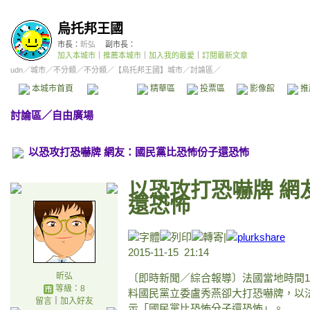
烏托邦王國
市長：
昕弘
副市長：
加入本城市
｜
推薦本城市
｜
加入我的最愛
｜
訂閱最新文章
udn
／
城市
／
不分類
／
不分類
／
【烏托邦王國】城市
／討論區／
本城市首頁
討論區
精華區
投票區
影像館
推
討論區
／
自由廣場
以恐攻打恐嚇牌 網友：國民黨比恐怖份子還恐怖
以恐攻打恐嚇牌 網
還恐怖
|
2015-11-15 21:14
昕弘
〔即時新聞／綜合報導〕法國當地時間
等級：8
料國民黨立委盧秀燕卻大打恐嚇牌，以
留言
｜
加入好友
示「國民黨比恐怖分子還恐怖‬」。