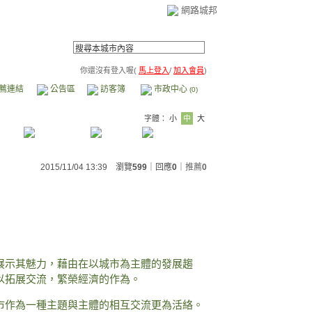
網路城邦
你還沒有登入喔(
馬上登入
/
加入會員
)
薦連結
公告區
訪客簿
市政中心
(0)
字體：
小
中
大
2015/11/04 13:39 瀏覽
599
｜回應
0
｜
推薦
0
展示其魅力，藉由在以城市為主體的發展趨
以拓展交流，繁榮經濟的作為。
市作為一種主題與主體的相互交流更為活絡。