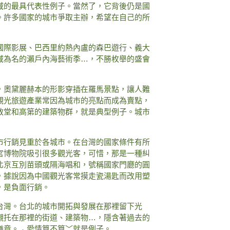
域的最具代表性例子。當然了，它背後仍是國
。許多國家的城市爭取主辦，希望在自己的所
國際影展、巴西里約熱內盧的森巴遊行、義大
域為名的瀨戶內海藝術季…，不勝枚舉的盛會
，奧黛麗赫本的形影穿插在羅馬景點，讓人難
觀光旅遊產業常因為城市的亮點而成為賣點，
教堂和高第的建築物群，就是典型例子。城市
市行銷見重於各城市。在台灣的國家條件有所
宮博物院吸引很多觀光客，可惜，那是一種糾
北京互別苗頭或隔海唱和，號稱國家門廳的圓
，據說因為中國觀光客常摸走瓷湯匙而改用塑
，是負面行銷。
台灣。台北的城市開拓與發展在那裡留下光
襯托在那裡的街道、建築物…，隱含著過去的
樂章。︿愛情算不算﹀就是例子。