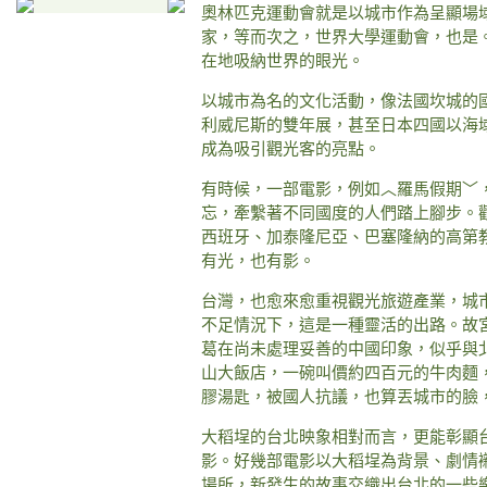
奧林匹克運動會就是以城市作為呈顯場
家，等而次之，世界大學運動會，也是
在地吸納世界的眼光。
以城市為名的文化活動，像法國坎城的
利威尼斯的雙年展，甚至日本四國以海
成為吸引觀光客的亮點。
有時候，一部電影，例如︿羅馬假期﹀
忘，牽繫著不同國度的人們踏上腳步。
西班牙、加泰隆尼亞、巴塞隆納的高第
有光，也有影。
台灣，也愈來愈重視觀光旅遊產業，城
不足情況下，這是一種靈活的出路。故
葛在尚未處理妥善的中國印象，似乎與
山大飯店，一碗叫價約四百元的牛肉麵
膠湯匙，被國人抗議，也算丟城市的臉
大稻埕的台北映象相對而言，更能彰顯
影。好幾部電影以大稻埕為背景、劇情
場所，新發生的故事交織出台北的一些