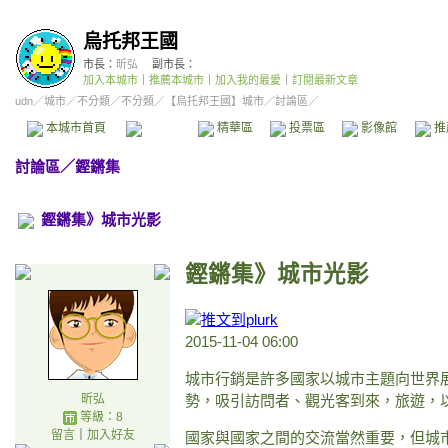
烏托邦王國
市長：
昕弘
副市長：
加入本城市
｜
推薦本城市
｜
加入我的最愛
｜
訂閱最新文章
udn
／
城市
／
不分類
／
不分類
／
【烏托邦王國】城市
／討論區／
本城市首頁
討論區
精華區
投票區
影像館
推
討論區
／
鏗鏘集
鏗鏘集》城市光影
鏗鏘集》城市光影
2015-11-04 06:00
城市行銷是許多國家以城市主題向世界
勢，吸引訪問者、觀光客到來，旅遊，
昕弘
等級：8
留言
｜
加入好友
國家與國家之間的交流當然重要，但城