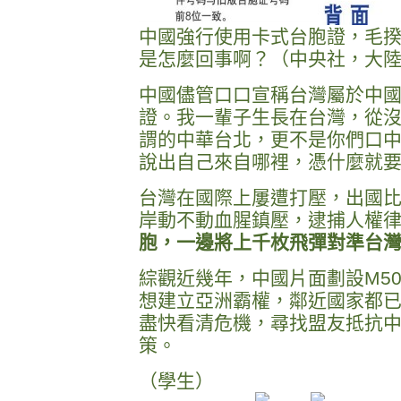
中國強行使用卡式台胞證，毛
是怎麼回事啊？（中央社，大
中國儘管口口宣稱台灣屬於中
證。我一輩子生長在台灣，從
謂的中華台北，更不是你們口
說出自己來自哪裡，憑什麼就
台灣在國際上屢遭打壓，出國
岸動不動血腥鎮壓，逮捕人權
胞，一邊將上千枚飛彈對準台
綜觀近幾年，中國片面劃設M5
想建立亞洲霸權，鄰近國家都
盡快看清危機，尋找盟友抵抗
策。
（學生）