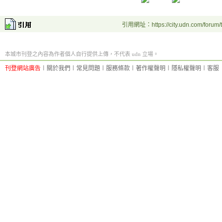
引用網址：https://city.udn.com/forum
本城市刊登之內容為作者個人自行提供上傳，不代表 udn 立場。
刊登網站廣告
︱
關於我們
︱
常見問題
︱
服務條款
︱
著作權聲明
︱
隱私權聲明
︱
客服