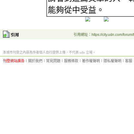
能夠從中受益。
引用網址：https://city.udn.com/forum
本城市刊登之內容為作者個人自行提供上傳，不代表 udn 立場。
刊登網站廣告
︱
關於我們
︱
常見問題
︱
服務條款
︱
著作權聲明
︱
隱私權聲明
︱
客服