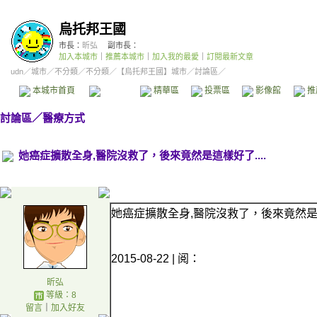
烏托邦王國
市長：
昕弘
副市長：
加入本城市
｜
推薦本城市
｜
加入我的最愛
｜
訂閱最新文章
udn
／
城市
／
不分類
／
不分類
／
【烏托邦王國】城市
／討論區／
本城市首頁
討論區
精華區
投票區
影像館
推
討論區
／
醫療方式
她癌症擴散全身,醫院沒救了，後來竟然是這樣好了....
她癌症擴散全身,醫院沒救了，後來竟然是這樣
2015-08-22 | 阅：
昕弘
等級：8
留言
｜
加入好友