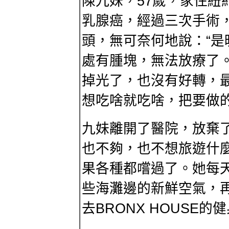
陳九妹，57歲，家住紐
乳腺癌，經過三次手術
頭，無可奈何地說：“
處有腫塊，無法放療了
掉光了，也沒有好轉，
想吃啥就吃啥，把要做的
九妹離開了醫院，放棄
也不夠，也不想旅遊什
果各種都嚐過了。她每天
些海灘邊的新鮮空氣，
去BRONX HOUSE