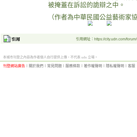
被掩蓋在訴訟的詭辯之中。
（作者為中華民國公益藝術家
引用網址：https://city.udn.com/forum
本城市刊登之內容為作者個人自行提供上傳，不代表 udn 立場。
刊登網站廣告
︱
關於我們
︱
常見問題
︱
服務條款
︱
著作權聲明
︱
隱私權聲明
︱
客服