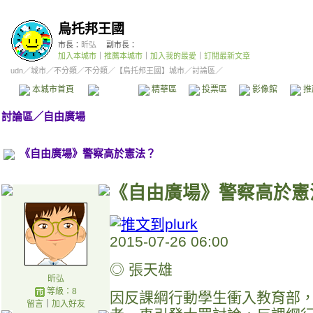
烏托邦王國
市長：
昕弘
副市長：
加入本城市
｜
推薦本城市
｜
加入我的最愛
｜
訂閱最新文章
udn
／
城市
／
不分類
／
不分類
／
【烏托邦王國】城市
／討論區／
本城市首頁
討論區
精華區
投票區
影像館
推
討論區
／
自由廣場
《自由廣場》警察高於憲法？
《自由廣場》警察高於憲
2015-07-26 06:00
◎ 張天雄
昕弘
等級：8
因反課綱行動學生衝入教育部
留言
｜
加入好友