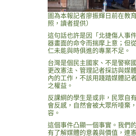
圖為本報記者廖振輝日前在教
照，讀者提供）
這句話也許是因「北捷傷人事
器畫面的命令而揣摩上意；但
仁未能與時俱進的專業不足。
台灣是個民主國家、不是警察
更改憲法、管理記者採訪與媒
內的工作，不該用踐踏媒體記
之權益。
反課綱的學生是或非，民眾自
會反感，自然會被大眾所唾棄
容。
這個事件凸顯一個事實。我們
有了解媒體的意義與價值，連