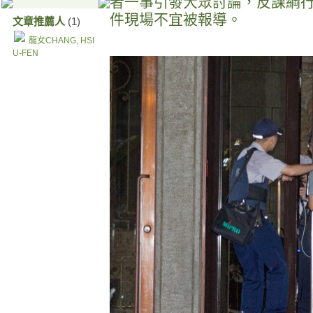
者一事引發大眾討論，反課綱
件現場不宜被報導。
文章推薦人
(1)
龍女CHANG, HSI
U-FEN