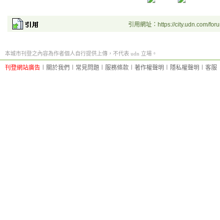
引用網址：https://city.udn.com/for
本城市刊登之內容為作者個人自行提供上傳，不代表 udn 立場。
刊登網站廣告
︱
關於我們
︱
常見問題
︱
服務條款
︱
著作權聲明
︱
隱私權聲明
︱
客服