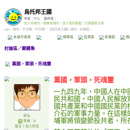
烏托邦王國
市長：
昕弘
副市長：
加入本城市
｜
推薦本城市
｜
加入我的最愛
｜
訂閱最新文章
udn
／
城市
／
不分類
／
不分類
／
【烏托邦王國】城市
／討論區／
本城市首頁
討論區
精華區
投票區
影像館
推
討論區
／
鏗鏘集
黨國，軍頭，死魂靈
黨國，軍頭，死魂靈
一九四九年，中國人在中
民共和國。中國人民解放
國共產黨和中國國民黨的
介石的軍事力量。在這樣
昕弘
埔軍將領變節投共者，所
等級：8
留言
｜
加入好友