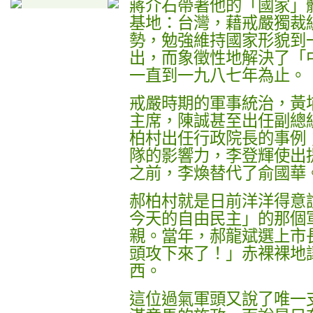
蔣介石帶著他的「國家」
基地：台灣，藉戒嚴獨裁
勢，勉強維持國家形貌到
出，而象徵性地解決了「
一直到一九八七年為止。
戒嚴時期的軍事統治，黃
主席，陳誠甚至出任副總
柏村出任行政院長的事例
隊的影響力，李登輝使出
之前，李煥替代了俞國華
郝柏村就是日前洋洋得意
今天的自由民主」的那個
親。當年，郝龍斌選上市
頭攻下來了！」赤裸裸地
西。
這位過氣軍頭又說了唯一