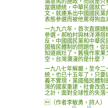
滿意馬的施政，而說是只
當選總統，中華民國就亡
文，就連系出中國國民黨
表態參選而被他罵得狗血
一九九六年，首次直選總
參選。郝柏村與林洋港搭
反。中國國民黨和中華民
國殖民體制的問題性，從
知道病灶了。舊俄作家果
空。台灣瀰漫的是什麼？
一九八七年解嚴，至今二
統，也已十五年了。只要
義不實現，黨國殖民體制
灣的國家重建、社會改造
之計，面對全球性的失落
（作者李敏勇，詩人）