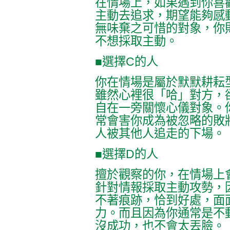
在情場上，如果遇到你喜
主動去追求，期望能夠感
無味棄之可惜的對象，你
不想採取主動。
■選擇C的人
你在情場是屬於默默耕耘
雖然心裡很「哈」對方，
自在一旁關懷心儀對象。
常會害你成為被忽略的敗
人被其他人追走的下場。
■選擇D的人
擅於觀察的你，在情場上
針對情報採取主動攻勢，
不著痕跡，恰到好處，面
力。而且因為你通常是不
沒成功，也不會太丟臉。