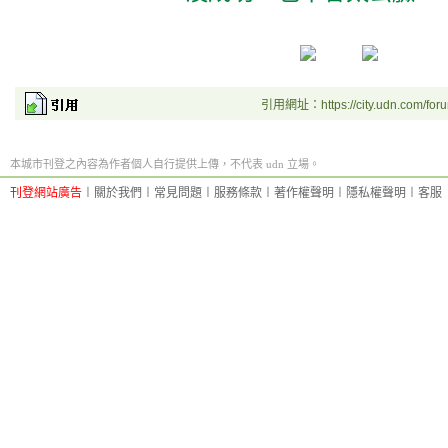
引用網址：https://city.udn.com/for
本城市刊登之內容為作者個人自行提供上傳，不代表 udn 立場。
刊登網站廣告
︱
關於我們
︱
常見問題
︱
服務條款
︱
著作權聲明
︱
隱私權聲明
︱
客服