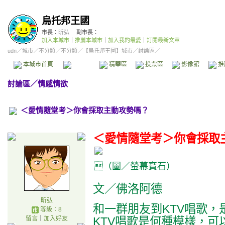
烏托邦王國
市長：
昕弘
副市長：
加入本城市
｜
推薦本城市
｜
加入我的最愛
｜
訂閱最新文章
udn
／
城市
／
不分類
／
不分類
／
【烏托邦王國】城市
／討論區／
本城市首頁
討論區
精華區
投票區
影像館
推
討論區
／
情感情欲
＜愛情隨堂考＞你會採取主動攻勢嗎？
＜愛情隨堂考＞你會採取
（圖／螢幕寶石）
文／佛洛阿德
昕弘
和一群朋友到KTV唱歌
等級：8
留言
｜
加入好友
KTV唱歌是何種模樣，