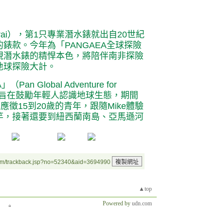
rai），第1只專業潛水錶就出自20世紀
錶款。今年為「PANGAEA全球探險
現潛水錶的精悍本色，將陪伴南非探險
年的地球探險大計。
 Global Adventure for
n）的計畫，旨在鼓勵年輕人認識地球生態，期間
om」應徵15到20歲的青年，跟隨Mike體驗
竿，接著還要到紐西蘭南島、亞馬遜河
um/trackback.jsp?no=52340&aid=3694990
▲top
Powered by
udn.com