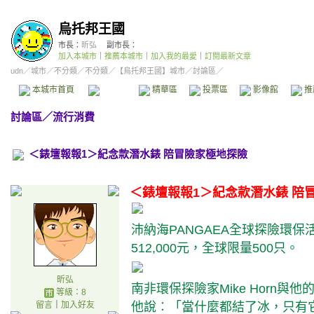
烏托邦王國
市長：
昕弘
副市長：
加入本城市
｜
推薦本城市
｜
加入我的最愛
｜
訂閱最新文章
udn
／
城市
／
不分類
／
不分類
／
【烏托邦王國】城市
／討論區／
本城市首頁
討論區
精華區
投票區
影像館
推
討論區
／
流行消費
＜錶壇報報1＞紀念款潛水錶 陪冒險家極地探險
＜錶壇報報1＞紀念款潛水錶 陪
沛納海PANGAEA全球探險環保
512,000元，全球限量500只。
昕弘
南非環保探險家Mike Horn
等級：8
留言
｜
加入好友
他說︰「當什麼都結了冰，只有