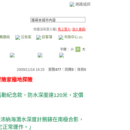
網路城邦
你還沒有登入喔(
馬上登入
/
加入會員
)
薦連結
公告區
訪客簿
市政中心
(0)
字體：
小
中
大
2009/11/18 16:25 瀏覽
477
｜回應
0
｜
推薦
0
冒險家極地探險
活動紀念款，防水深度達120米，定價
與他的沛納海潛水深度計腕錶在南極合影，
它正常運作。」