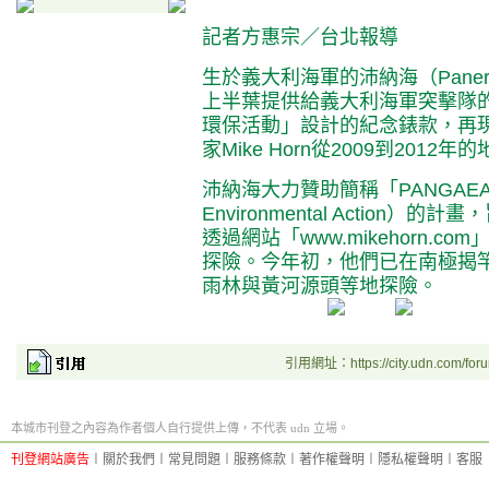
記者方惠宗／台北報導
生於義大利海軍的沛納海（Pane
上半葉提供給義大利海軍突擊隊的
環保活動」設計的紀念錶款，再
家Mike Horn從2009到2012
沛納海大力贊助簡稱「PANGAEA」（Pan
Environmental Actio
透過網站「www.mikehorn.c
探險。今年初，他們已在南極揭
雨林與黃河源頭等地探險。
引用網址：https://city.udn.com/for
本城市刊登之內容為作者個人自行提供上傳，不代表 udn 立場。
刊登網站廣告
︱
關於我們
︱
常見問題
︱
服務條款
︱
著作權聲明
︱
隱私權聲明
︱
客服