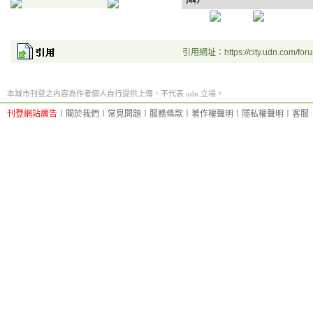
引用網址：https://city.udn.com/for
本城市刊登之內容為作者個人自行提供上傳，不代表 udn 立場。
刊登網站廣告
︱
關於我們
︱
常見問題
︱
服務條款
︱
著作權聲明
︱
隱私權聲明
︱
客服