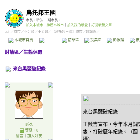
烏托邦王國
市長：
昕弘
副市長：
加入本城市
｜
推薦本城市
｜
加入我的最愛
｜
訂閱最新文章
udn
／
城市
／
不分類
／
不分類
／
【烏托邦王國】城市
／討論區／
本城市首頁
討論區
精華區
投票區
影像館
推
討論區
／
生態保育
來台黑琵破紀錄
來台黑琵破紀錄
王徵吉宣布，今年本月調查
昕弘
等級：8
隻，打破歷年紀錄。（圖
留言
｜
加入好友
攝）