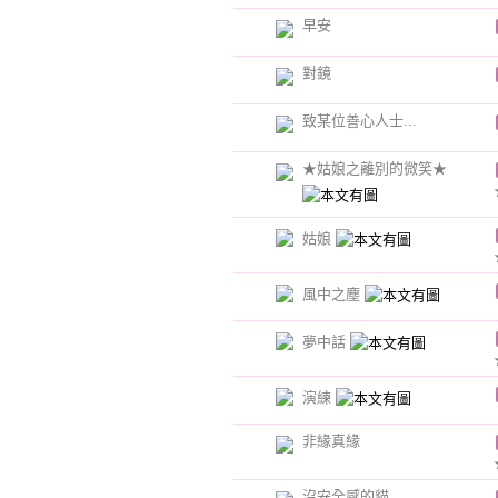
早安
對鏡
致某位善心人士...
★姑娘之離別的微笑★
姑娘
風中之塵
夢中話
演練
非緣真緣
沒安全感的貓