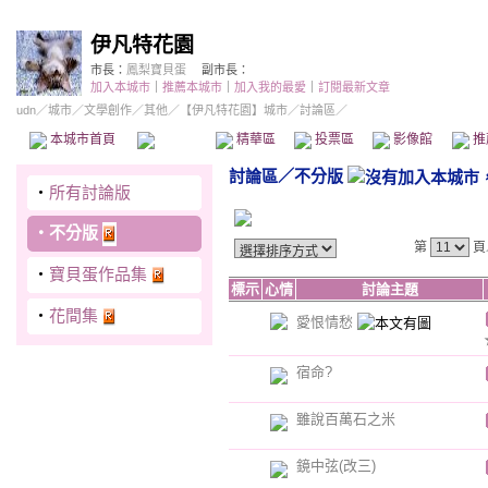
伊凡特花園
市長：
鳳梨寶貝蛋
副市長：
加入本城市
｜
推薦本城市
｜
加入我的最愛
｜
訂閱最新文章
udn
／
城市
／
文學創作
／
其他
／
【伊凡特花園】城市
／討論區／
本城市首頁
討論區
精華區
投票區
影像館
推
討論區
／
不分版
‧
所有討論版
‧
不分版
第
頁
‧
寶貝蛋作品集
標示
心情
討論主題
‧
花間集
愛恨情愁
宿命?
雖說百萬石之米
鏡中弦(改三)