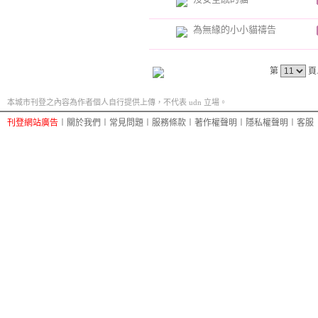
為無緣的小小貓禱告
第
頁
本城市刊登之內容為作者個人自行提供上傳，不代表 udn 立場。
刊登網站廣告
︱
關於我們
︱
常見問題
︱
服務條款
︱
著作權聲明
︱
隱私權聲明
︱
客服