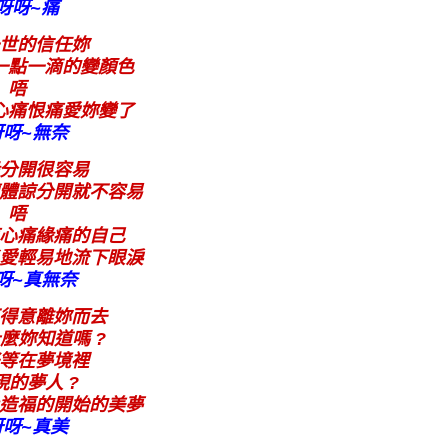
呀呀~痛
世的信任妳
一點一滴的變顏色
唔
心痛恨痛愛妳變了
呀呀~無奈
分開很容易
體諒分開就不容易
唔
心痛緣痛的自己
愛輕易地流下眼淚
呀~真無奈
不得意離妳而去
麼妳知道嗎 ?
等在夢境裡
現的夢人 ?
造福的開始的美夢
呀呀~真美