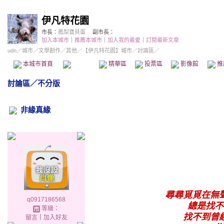
伊凡特花園
市長：
鳳梨寶貝蛋
副市長：
加入本城市
｜
推薦本城市
｜
加入我的最愛
｜
訂閱最新文章
udn
／
城市
／
文學創作
／
其他
／
【伊凡特花園】城市
／討論區／
本城市首頁
討論區
精華區
投票區
影像館
推
討論區
／
不分版
非緣真緣
尋尋覓覓在無
q0917186568
總是找不
等級：
找不到曾
留言
｜
加入好友