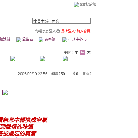
網路城邦
你還沒有登入喔(
馬上登入
/
加入會員
)
薦連結
公告區
訪客簿
市政中心
(0)
字體：
小
中
大
2005/09/19 22:56 瀏覽
250
｜回應
0
｜
推薦
2
聲無息中轉換成空氣
到愛情的味道
經被遺忘的真實