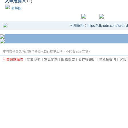
文章推薦人
(1)
寧靜姐
引用網址：https://city.udn.com/forum
本城市刊登之內容為作者個人自行提供上傳，不代表 udn 立場。
刊登網站廣告
︱
關於我們
︱
常見問題
︱
服務條款
︱
著作權聲明
︱
隱私權聲明
︱
客服