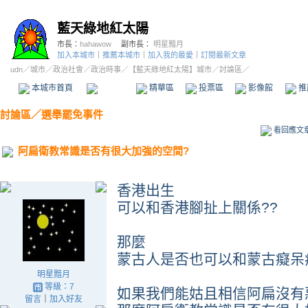
藍天綠地紅太陽
市長：
hahawow
副市長：
明星黯月
加入本城市
｜
推薦本城市
｜
加入我的最愛
｜
訂閱最新文章
udn
／
城市
／
政治社會
／
政治時事
／
【藍天綠地紅太陽】城市
／討論區／
本城市首頁
討論區
精華區
投票區
影像館
推
討論區
／
選舉罷免事件
看回應文
阿扁衛教常識是否有很大加強的空間?
香港出生
可以和香港腳扯上關係??
那麼
蒙古人是否也可以和蒙古癡呆症
明星黯月
等級：7
如果我們能姑且相信阿扁沒有
留言
｜
加入好友