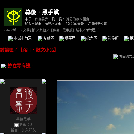
幕後．黑手黨
市長：
幕後黑手
副市長：
肖恩的旅人國度
加入本城市
｜
推薦本城市
｜
加入我的最愛
｜
訂閱最新文章
udn
／
城市
／
文學創作
／
其他
／
【幕後．黑手黨】城市
／討論區／
本城市首頁
討論區
精華區
投票區
影像館
推
討論區
／
【路口．散文小品】
看回應文
妳在琴海邊。
幕後黑手
等級：8
留言
｜
加入好友