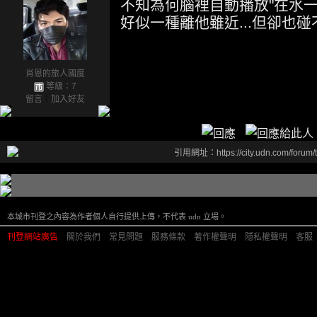
不知為何腦裡自動播放"在水一
好似一種離他雖近...但卻也碰不到
肖恩的旅人國度
等級：7
留言
｜
加入好友
引用網址：https://city.udn.com/forum
本城市刊登之內容為作者個人自行提供上傳，不代表 udn 立場。
刊登網站廣告
︱
關於我們
︱
常見問題
︱
服務條款
︱
著作權聲明
︱
隱私權聲明
︱
客服