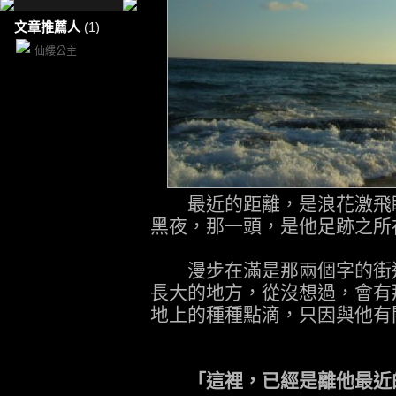
文章推薦人
(1)
仙縷公主
最近的距離，是浪花激飛瞬
黑夜，那一頭，是他足跡之所
漫步在滿是那兩個字的街道
長大的地方，從沒想過，會有
地上的種種點滴，只因與他有
「這裡，已經是離他最近