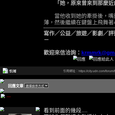
「她，原來曾來到那麼近
當他收到她的牽掛後，嘴邊
薄，然後繼續在鍵盤上飛舞著
寫作／公益／旅遊／影劇／評
－
歡迎來信洽詢：
krmmrk@gma
引用網址：https://city.udn.com/forum
回應文章
....
看到前面的幾段....