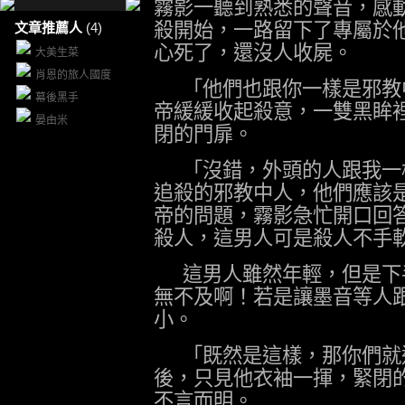
霧影一聽到熟悉的聲音，感
殺開始，一路留下了專屬於
文章推薦人
(4)
心死了，還沒人收屍。
大美生菜
肖恩的旅人國度
「他們也跟你一樣是邪教
幕後黑手
帝緩緩收起殺意，一雙黑眸
晏由米
閉的門扉。
「沒錯，外頭的人跟我一
追殺的邪教中人，他們應該
帝的問題，霧影急忙開口回
殺人，這男人可是殺人不手
這男人雖然年輕，但是下
無不及啊！若是讓墨音等人
小。
「既然是這樣，那你們就
後，只見他衣袖一揮，緊閉
不言而明。