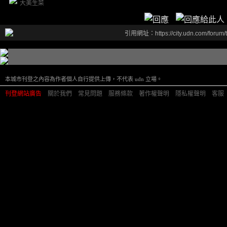
大美生菜
引用網址：https://city.udn.com/forum
本城市刊登之內容為作者個人自行提供上傳，不代表 udn 立場。
刊登網站廣告
︱
關於我們
︱
常見問題
︱
服務條款
︱
著作權聲明
︱
隱私權聲明
︱
客服