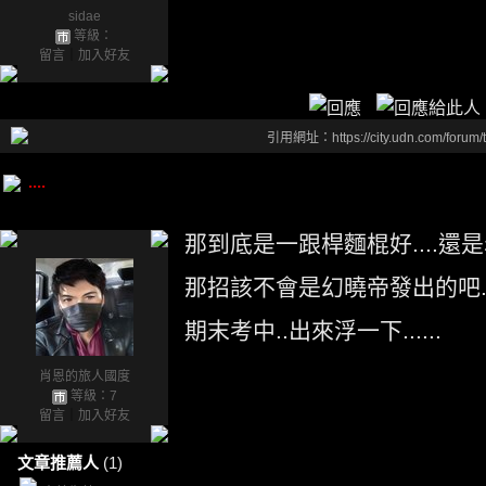
sidae
等級：
留言
｜
加入好友
引用網址：https://city.udn.com/forum
....
那到底是一跟桿麵棍好....還是赤
那招該不會是幻曉帝發出的吧... 
期末考中..出來浮一下......
肖恩的旅人國度
等級：7
留言
｜
加入好友
文章推薦人
(1)