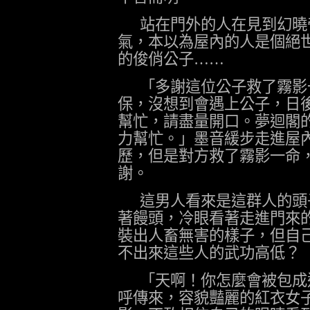
站在門外的人在見到幻曉
氣，本以為屋內的人是個絕
的俊俏公子……
「多謝這位公子救了霧影
保，沒想到會遇上公子，日
幫忙，請盡量開口。夢迴閣
力幫忙。」墨音緩步走進屋
歷，但是對方救了霧影一命
謝。
這男人看來是這群人的頭
著饅頭，冷眼看著走進門來
裝出人畜無害的樣子，但自
不出來這些人的武功高低？
「天啊！你怎麼會被包成
呼傳來，容貌豔麗的紅衣女