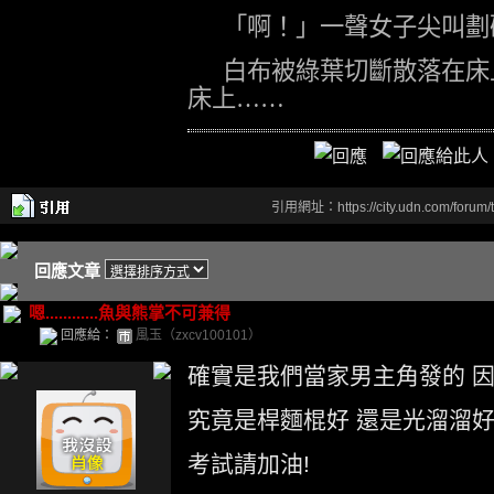
「啊！」一聲女子尖叫劃
白布被綠葉切斷散落在床
床上……
引用網址：https://city.udn.com/forum
回應文章
嗯............魚與熊掌不可兼得
回應給：
風玉（zxcv100101）
確實是我們當家男主角發的 因為
究竟是桿麵棍好 還是光溜溜好 
考試請加油!