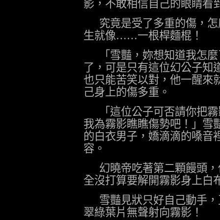
影，不敢相信自己的眼睛看
究竟是受了多重的傷，怎
生就像……一根桿麵棍！
「雪豔，妳想知道我怎麼
了，可是只有這位幻公子知
也只能苦笑以對，他一醒來
己身上的傷多重。
「這位公子可否請你把霧
我為霧影瞧瞧傷勢吧！」雪
的白衣男子，嬌滴滴的嗓音
容。
幻曉帝吃著第二顆饅頭，
全沒打算要解開霧影身上白
雪豔見狀只好自己動手，
翠綠葉片無聲射向霧影！