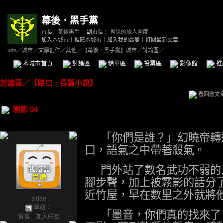
幕後．黑手黨
市長：
幕後黑手
副市長：
肖恩的旅人國度
加入本城市
｜
推薦本城市
｜
加入我的最愛
｜
訂閱最新文章
udn
／
城市
／
文學創作
／
其他
／
【幕後．黑手黨】城市
／討論區／
本城市首頁
討論區
精華區
投票區
影像館
推
討論區
／
【路口．長篇小說】
看回應文
曉影 04
「你們是誰？」幻曉帝轉
口，語氣之中帶著殺氣。
門外站了數名武功不弱的
腳步聲，加上被霧影的話分
近竹屋，早在數里之外就將
sidae
等級：
「墨音，你們真的找來了
留言
｜
加入好友