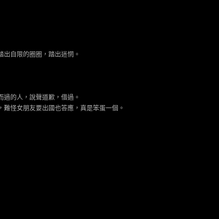
踏出自限的圈圈，踏出迷惘。
而過的人，說聲道歉，借過。
，難怪女朋友要出國也答應，真是笨蛋一個。