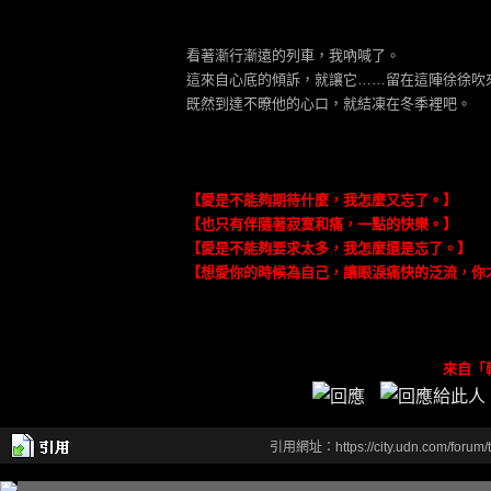
看著漸行漸遠的列車，我吶喊了。
這來自心底的傾訴，就讓它……留在這陣徐徐吹
既然到達不暸他的心口，就結凍在冬季裡吧。
【愛是不能夠期待什麼，我怎麼又忘了。】
【也只有伴隨著寂寞和痛，一點的快樂。】
【愛是不能夠要求太多，我怎麼還是忘了。】
【想愛你的時候為自己，讓眼淚痛快的泛流，你
來自「輕鬆玩樂團」
引用網址：https://city.udn.com/forum