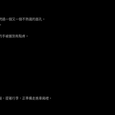
閃過一個又一個不熟識的面孔。
。
的手被握到有點疼。
髮，提著行李，正準備走進車廂裡。