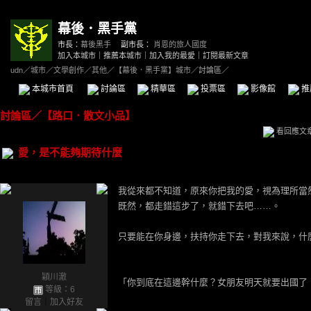
幕後．黑手黨
市長：
幕後黑手
副市長：
肖恩的旅人國度
加入本城市
｜
推薦本城市
｜
加入我的最愛
｜
訂閱最新文章
udn
／
城市
／
文學創作
／
其他
／
【幕後．黑手黨】城市
／討論區／
本城市首頁
討論區
精華區
投票區
影像館
推
討論區
／
【路口．散文小品】
看回應文
愛，是不能夠期待什麼
我從來都不知道，原來你把我的愛，視為理所當
既然，都走錯這步了，就錯下去吧……。
只要能在你身邊，扶持你走下去，對我來說，什
穎川澈
「你到底在這邊幹什麼？女朋友明天就要出國了
等級：6
留言
｜
加入好友