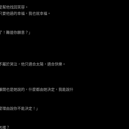
是幫他找回笑容。
只要他過的幸福，我也就幸福。
了！難道你願意？」
不屬於哭泣，他只適合太陽，適合快樂。
離開也是她說的，什麼都由她決定，我能說什
麼理由說你不能決定！」
怎樣？