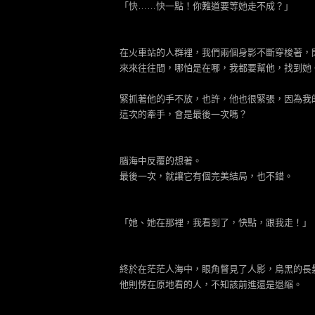
「快……快一點！你難道要等她走不成？」
在火車站的人群裡，我們兩個身影不斷穿梭著，
來來往往間，哪怕是在哪，我都要幫他，找到她
緊抓著他的手不放，也許，他也很緊張，因為我
這次的牽手，會是最後一次嗎？
腦海中反覆的想著。
最後一次，就讓它有個完美結局，也不錯。
「她、她在那裡，我看到了，快點，跟我走！」
終於在茫茫人海中，眼角瞥見了人影，烏黑的長
他則愣在原地看的人，不知該前進還是退縮。