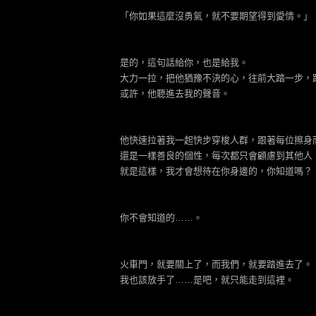
「你如果這麼沒勇氣，就不要期望得到愛情。」
是的，這句話給你，也是給我。
大力一拉，把他猶豫不決的心，往前大踏一步，
或許，他聽進去我的聲音。
他快速拉著我一起快步穿梭人群，跟著每位擦身
還是一樣善良的個性，每次都只會顧慮到其他人
就是這樣，我才會想待在你身邊的，你知道嗎？
你不會知道的……。
火車門，就要關上了，而我們，就要踏進去了。
我也該放手了……是吧，就只能走到這裡。