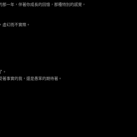
的那一年，伴著你成長的回憶，那種特別的感覺，
，虛幻而不實際。
了。
受著事實的我，還是愚笨的期待著。