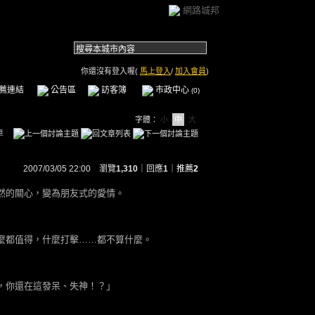
網路城邦
你還沒有登入喔(
馬上登入
/
加入會員
)
薦連結
公告區
訪客簿
市政中心
(0)
字體：
小
中
大
章
2007/03/05 22:00 瀏覽
1,310
｜回應
1
｜
推薦
2
然的關心，變為朋友式的愛情。
麼都值得，什麼打擊……都不算什麼。
，你還在這發呆、失神！？」