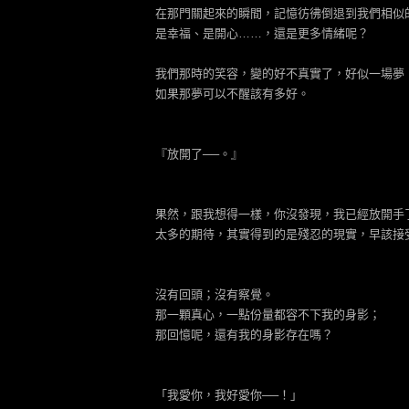
在那門關起來的瞬間，記憶彷彿倒退到我們相似
是幸福、是開心……，還是更多情緒呢？
我們那時的笑容，變的好不真實了，好似一場夢
如果那夢可以不醒該有多好。
『放開了──。』
果然，跟我想得一樣，你沒發現，我已經放開手
太多的期待，其實得到的是殘忍的現實，早該接
沒有回頭；沒有察覺。
那一顆真心，一點份量都容不下我的身影；
那回憶呢，還有我的身影存在嗎？
「我愛你，我好愛你──！」