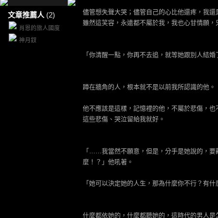
儘管想失聲大哭；儘管自己的心比他還疼，我還
文章推薦人
(2)
雖然這笑容，永遠都不屬於我，我也心甘情願，
肖恩的旅人國度
神月釵
「你清醒一點，你再不去追，就等她跟別人結婚
蹲在牆角的人，根本就不是以前我所認識的他。
他不應該是這樣，記憶裡的他，不屬於悲傷，也
這些悲傷、哭泣留給我就好。
「……我當然不願意，但是，分手是她說的，要
麼！？」他吼著。
「她可以決定她的人生，那為什麼你不行？有什
什麼都依她的，什麼都聽她的，這時代的男人是