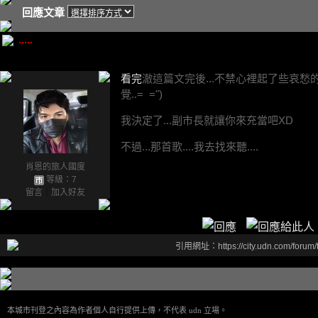
回應文章
.....
看完
澈這篇文完後...不禁心裡起了些哀愁
覺..= =")
我決定了...副市長就讓你來充當吧XD
不過...那首歌....我去找來聽....
肖恩的旅人國度
等級：7
留言
｜
加入好友
引用網址：https://city.udn.com/forum
本城市刊登之內容為作者個人自行提供上傳，不代表 udn 立場。