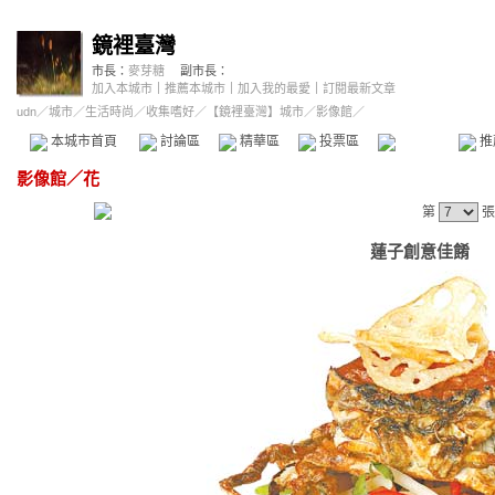
鏡裡臺灣
市長：
麥芽糖
副市長：
加入本城市
｜
推薦本城市
｜
加入我的最愛
｜
訂閱最新文章
udn
／
城市
／
生活時尚
／
收集嗜好
／
【鏡裡臺灣】城市
／影像館／
本城市首頁
討論區
精華區
投票區
影像館
推
影像館
／
花
第
張
蓮子創意佳餚