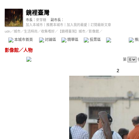
鏡裡臺灣
市長：
麥芽糖
副市長：
加入本城市
｜
推薦本城市
｜
加入我的最愛
｜
訂閱最新文章
udn
／
城市
／
生活時尚
／
收集嗜好
／
【鏡裡臺灣】城市
／影像館／
本城市首頁
討論區
精華區
投票區
影像館
推
影像館
／
人物
第
2