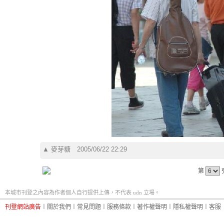
▲
麥芽糖
2005/06/22 22:29
第
本城市刊登之內容為作者個人自行提供上傳，不代表 udn 立場。
刊登網站廣告
︱
關於我們
︱
常見問題
︱
服務條款
︱
著作權聲明
︱
隱私權聲明
︱
客服