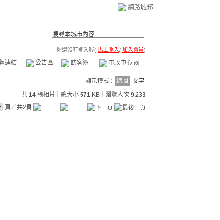
網路城邦
你還沒有登入喔(
馬上登入
/
加入會員
)
薦連結
公告區
訪客簿
市政中心
(0)
顯示模式：
縮圖
文字
共
14
張相片｜總大小
571
KB
｜瀏覽人次
9,233
頁／共2頁