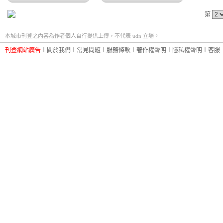
第
本城市刊登之內容為作者個人自行提供上傳，不代表 udn 立場。
刊登網站廣告
︱
關於我們
︱
常見問題
︱
服務條款
︱
著作權聲明
︱
隱私權聲明
︱
客服