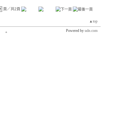
頁／共2頁
▲top
Powered by
udn.com