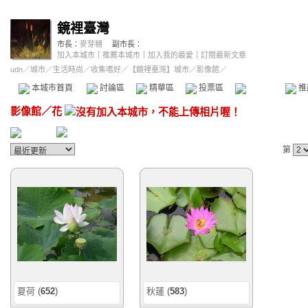
鏡裡臺灣
市長：
麥芽糖
副市長：
加入本城市
｜
推薦本城市
｜
加入我的最愛
｜
訂閱最新文章
udn
／
城市
／
生活時尚
／
收集嗜好
／
【鏡裡臺灣】城市
／影像館／
本城市首頁
討論區
精華區
投票區
影像館
推
影像館
／
花
第
夏荷
(
652
)
秋蓮
(
583
)