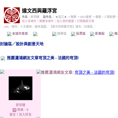
達文西與羅浮宮
市長：
麥芽糖
副市長：
★苗芯★
、
雅夢
、
ANY愛妮
、
春眠。人間如夢
加入本城市
｜
推薦本城市
｜
加入我的最愛
｜
訂閱最新文章
udn
／
城市
／
人文藝術
／
繪本插圖
／
【達文西與羅浮宮】城市
／討論區／
本城市首頁
討論區
精華區
投票區
影像館
推
討論區
／
設計與創意天地
推薦瀟鴻網友文章穹頂之美 - 法國的穹頂!
推薦瀟鴻網友文章:
穹頂之美 - 法國的穹頂!
麥芽糖
等級：8
留言
｜
加入好友