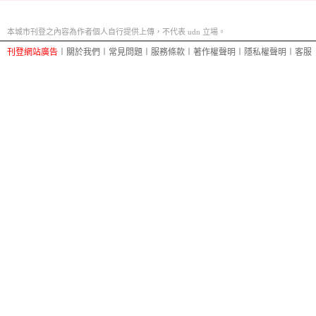
本城市刊登之內容為作者個人自行提供上傳，不代表 udn 立場。
刊登網站廣告
︱
關於我們
︱
常見問題
︱
服務條款
︱
著作權聲明
︱
隱私權聲明
︱
客服