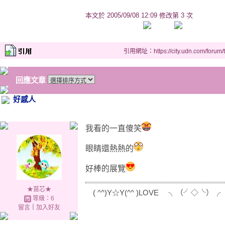
本文於
2005/09/08 12:09 修改第 3 次
引用網址：https://city.udn.com/forum
回應文章
好感人
我看的一直傻笑
眼睛還熱熱的
好棒的展覽
★苗芯★
( ^^)Y☆Y(^^ )LOVE ╮（╯◇╰）╭
等級：6
留言
｜
加入好友