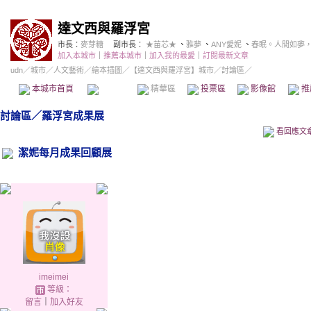
達文西與羅浮宮
市長：
麥芽糖
副市長：
★苗芯★
、
雅夢
、
ANY愛妮
、
春眠。人間如夢
加入本城市
｜
推薦本城市
｜
加入我的最愛
｜
訂閱最新文章
udn
／
城市
／
人文藝術
／
繪本插圖
／
【達文西與羅浮宮】城市
／討論區／
本城市首頁
討論區
精華區
投票區
影像館
推
討論區
／
羅浮宮成果展
看回應文
潔妮每月成果回顧展
imeimei
等級：
留言
｜
加入好友