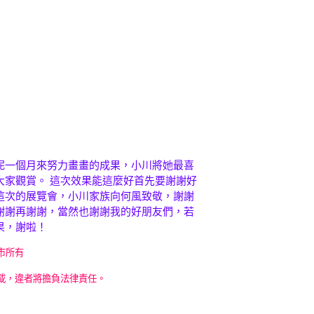
妮一個月來努力畫畫的成果，小川將她最喜
大家觀賞。 這次效果能這麼好首先要謝謝好
這次的展覽會，小川家族向何風致敬，謝謝
謝謝再謝謝，當然也謝謝我的好朋友們，若
果，謝啦！
市所有
載，違者將擔負法律責任。