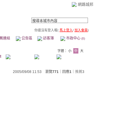
網路城邦
，
你還沒有登入喔(
馬上登入
/
加入會員
)
薦連結
公告區
訪客簿
市政中心
(0)
字體：
小
中
大
章
2005/09/08 11:53 瀏覽
771
｜回應
1
｜
推薦
3