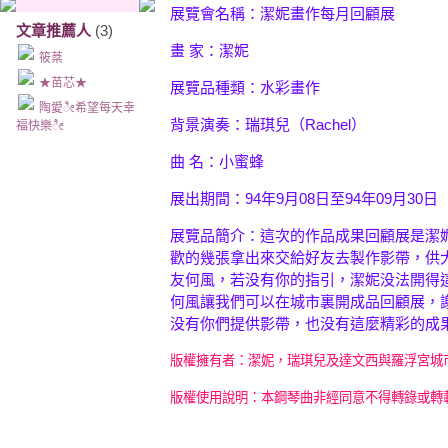
展覽會名稱：潔妮畫作每月回顧展
文章推薦人
(3)
畫 家：潔妮
筱棻
★苗芯★
展覽品種類：水彩畫作
陶愛ೀ希望每天幸
背景演奏：瑞琪兒（Rachel）
福快樂ೀ
曲 名：小蜜蜂
展出期間：94年9月08日至94年09月30日
展覽品簡介：這次的作品成果回顧展是潔
歡的幾張拿出來交給好友去製作影帶，供
友何風，若没有你的指引，潔妮没法開得
何風讓我們可以在城市裏開成品回顧展，
没有你們提供影帶，也没有這麼精彩的成
版權擁有者：潔妮，瑞琪兒及達文西與羅浮宮城
版權使用說明：本鋼琴曲非經同意不得轉錄或轉