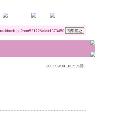
/trackback.jsp?no=52172&aid=1373450
2005/09/08 16:15
推薦
0