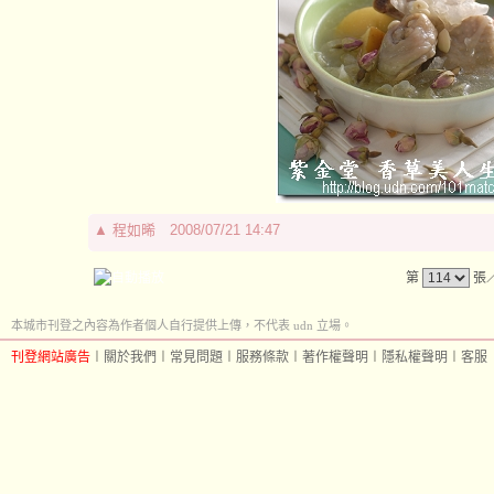
▲
程如晞
2008/07/21 14:47
第
張
本城市刊登之內容為作者個人自行提供上傳，不代表 udn 立場。
刊登網站廣告
︱
關於我們
︱
常見問題
︱
服務條款
︱
著作權聲明
︱
隱私權聲明
︱
客服