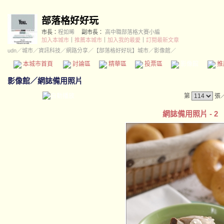
部落格好好玩
市長：
程如晞
副市長：
高中職部落格大賽小編
加入本城市
｜
推薦本城市
｜
加入我的最愛
｜
訂閱最新文章
udn
／
城市
／
資訊科技
／
網路分享
／
【部落格好好玩】城市
／影像館／
本城市首頁
討論區
精華區
投票區
影像館
推
影像館
／
網誌備用照片
第
張
網誌備用照片 - 2