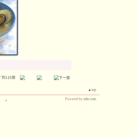
／共115張
▲top
Powered by
udn.com