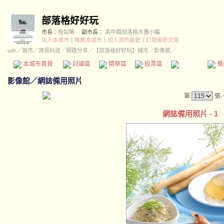
部落格好好玩
市長：
程如晞
副市長：
高中職部落格大賽小編
加入本城市
｜
推薦本城市
｜
加入我的最愛
｜
訂閱最新文章
udn
／
城市
／
資訊科技
／
網路分享
／
【部落格好好玩】城市
／影像館／
本城市首頁
討論區
精華區
投票區
影像館
推
影像館
／
網誌備用照片
第
張
網誌備用照片 - 1