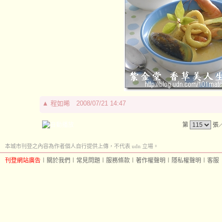
▲
程如晞
2008/07/21 14:47
第
張
本城市刊登之內容為作者個人自行提供上傳，不代表 udn 立場。
刊登網站廣告
︱
關於我們
︱
常見問題
︱
服務條款
︱
著作權聲明
︱
隱私權聲明
︱
客服