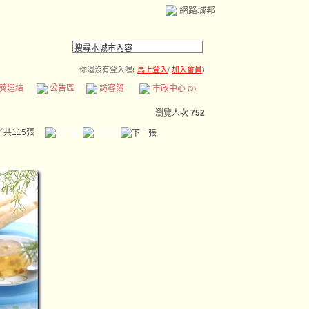
網路城邦
你還沒有登入喔(
馬上登入
/
加入會員
)
薦連結
公告區
訪客簿
市政中心
(0)
瀏覽人次
752
／共115張