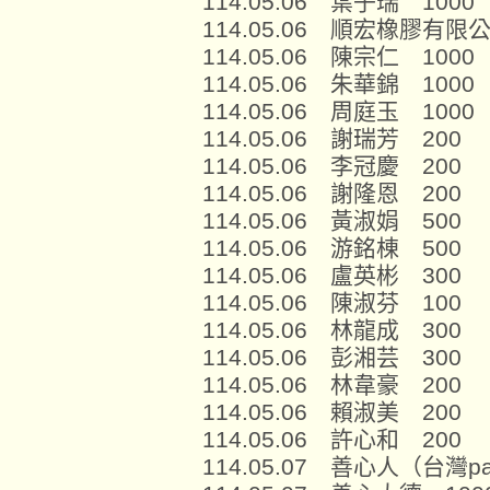
114.05.06 葉子瑞 1000
114.05.06 順宏橡膠有限公
114.05.06 陳宗仁 1000
114.05.06 朱華錦 1000
114.05.06 周庭玉 1000
114.05.06 謝瑞芳 200
114.05.06 李冠慶 200
114.05.06 謝隆恩 200
114.05.06 黃淑娟 500
114.05.06 游銘棟 500
114.05.06 盧英彬 300
114.05.06 陳淑芬 100
114.05.06 林龍成 300
114.05.06 彭湘芸 300
114.05.06 林韋豪 200
114.05.06 賴淑美 200
114.05.06 許心和 200
114.05.07 善心人（台灣p