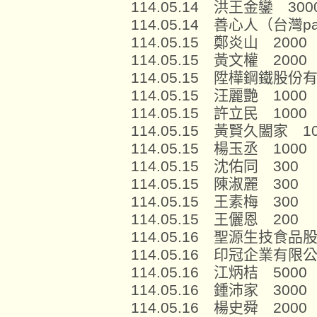
114.05.14 洪王金鑾 300
114.05.14 善心人（台灣p
114.05.15 鄭炎山 2000
114.05.15 黃文權 2000
114.05.15 陞樺鋼鐵股份
114.05.15 汪麗艷 1000
114.05.15 許立民 1000
114.05.15 黃賢久闔家 10
114.05.15 楊玉丞 1000
114.05.15 沈佑同 300
114.05.15 陳淑麗 300
114.05.15 王素梅 300
114.05.15 王儷恩 200
114.05.16 聖源生技食品
114.05.16 印冠企業有限公
114.05.16 江炳桔 5000
114.05.16 鍾沛家 3000
114.05.16 楊史舜 2000