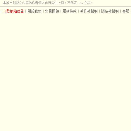
本城市刊登之內容為作者個人自行提供上傳，不代表 udn 立場。
刊登網站廣告
︱
關於我們
︱
常見問題
︱
服務條款
︱
著作權聲明
︱
隱私權聲明
︱
客服