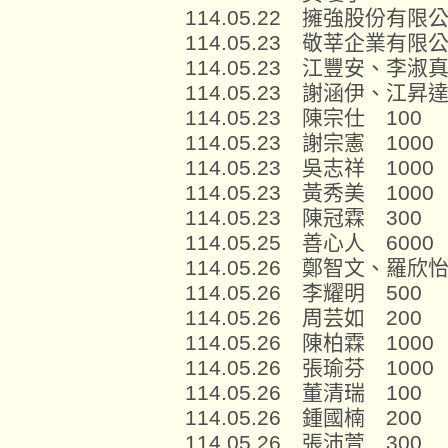
114.05.22 擁強股份有限公
114.05.23 敬莘企業有限公
114.05.23 江豐安、李淑
114.05.23 謝涵伊、江
114.05.23 陳宗仕 100
114.05.23 謝宗憲 1000
114.05.23 吳志祥 1000
114.05.23 黃秀美 1000
114.05.23 陳冠霖 300
114.05.25 善心人 6000
114.05.26 鄭智文、羅欣怡
114.05.26 李耀明 500
114.05.26 周芸如 200
114.05.26 陳柏霖 1000
114.05.26 張瑜芬 1000
114.05.26 董清瑞 100
114.05.26 鍾國楠 200
114.05.26 張沛萱 300