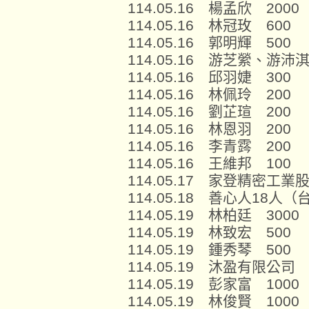
114.05.16 楊孟欣 2000
114.05.16 林冠玫 600
114.05.16 郭明輝 500
114.05.16 游芝縈、游沛淇
114.05.16 邱羽婕 300
114.05.16 林佩玲 200
114.05.16 劉芷瑄 200
114.05.16 林恩羽 200
114.05.16 李青霠 200
114.05.16 王維邦 100
114.05.17 家登精密工業
114.05.18 善心人18人（
114.05.19 林柏廷 3000
114.05.19 林致宏 500
114.05.19 鍾秀琴 500
114.05.19 沐盈有限公司 
114.05.19 彭家富 1000
114.05.19 林俊賢 1000