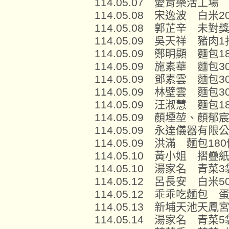
114.05.07 愛肯樂活工場
114.05.08 宋逸波 白米2
114.05.08 郭芷辛 未對
114.05.09 吳天祥 豬肉1
114.05.09 鄭明顯 麵包1
114.05.09 施素華 麵包3
114.05.09 鄧素雲 麵包3
114.05.09 林壁雲 麵包3
114.05.09 汪淑慧 麵包1
114.05.09 顏堙堃、顏郁
114.05.09 永達儀器有
114.05.09 洪滿 麵包18
114.05.10 黃小姐 摺疊
114.05.10 湯家名 青菜3
114.05.12 呂長安 白米5
114.05.12 乖乖吃麵包 
114.05.13 新埔天池天鳳
114.05.14 湯家名 青菜5