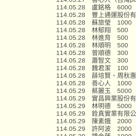
114.05.28 盧銘格 6000
114.05.28 豐上通運股份
114.05.28 蘇旅瑩 1000
114.05.28 林郁翔 500
114.05.28 林進育 500
114.05.28 林順明 500
114.05.28 曾順德 300
114.05.28 蕭智文 300
114.05.28 魏君潔 100
114.05.28 薛培賢、周秋惠
114.05.28 善心人 1000
114.05.29 蔡麗玉 5000
114.05.29 實昌興業股份
114.05.29 林明德 5000
114.05.29 銓真實業有限公
114.05.29 陳素娥 2000
114.05.29 許阿波 2000