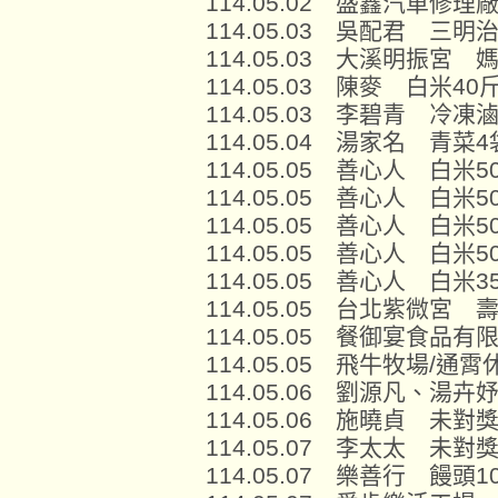
114.05.02 盛鑫汽車修
114.05.03 吳配君 三明
114.05.03 大溪明振宮 
114.05.03 陳麥 白米40
114.05.03 李碧青 冷凍
114.05.04 湯家名 青菜4
114.05.05 善心人 白米5
114.05.05 善心人 白米5
114.05.05 善心人 白米5
114.05.05 善心人 白米5
114.05.05 善心人 白米3
114.05.05 台北紫微宮
114.05.05 餐御宴食品
114.05.05 飛牛牧場/
114.05.06 劉源凡、湯
114.05.06 施曉貞 未對
114.05.07 李太太 未對
114.05.07 樂善行 饅頭1