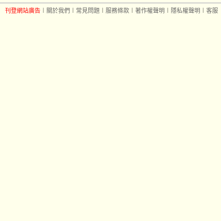
刊登網站廣告
︱
關於我們
︱
常見問題
︱
服務條款
︱
著作權聲明
︱
隱私權聲明
︱
客服