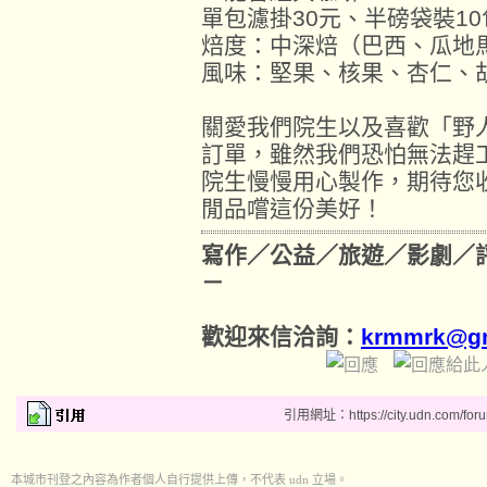
單包濾掛30元、半磅袋裝10
焙度：中深焙（巴西、瓜地
風味：堅果、核果、杏仁、
關愛我們院生以及喜歡「野
訂單，雖然我們恐怕無法趕
院生慢慢用心製作，期待您
閒品嚐這份美好！
寫作／公益／旅遊／影劇／
－
歡迎來信洽詢：
krmmrk@gm
引用網址：https://city.udn.com/for
本城市刊登之內容為作者個人自行提供上傳，不代表 udn 立場。