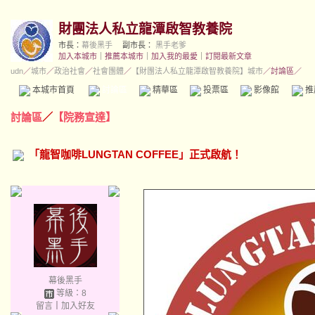
財團法人私立龍潭啟智教養院
市長：
幕後黑手
副市長：
黑手老爹
加入本城市
｜
推薦本城市
｜
加入我的最愛
｜
訂閱最新文章
udn
／
城市
／
政治社會
／
社會團體
／
【財團法人私立龍潭啟智教養院】城市
／討論區／
本城市首頁
討論區
精華區
投票區
影像館
推
討論區
／
【院務宣達】
「龍智咖啡LUNGTAN COFFEE」正式啟航！
幕後黑手
等級：8
留言
｜
加入好友