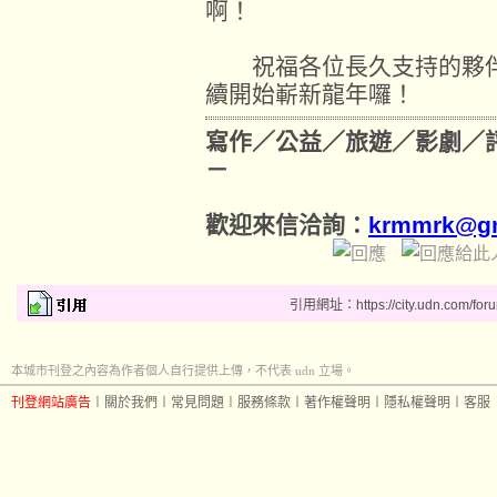
啊！
祝福各位長久支持的夥伴
續開始嶄新龍年囉！
寫作／公益／旅遊／影劇／
－
歡迎來信洽詢：
krmmrk@gm
引用網址：https://city.udn.com/for
本城市刊登之內容為作者個人自行提供上傳，不代表 udn 立場。
刊登網站廣告
︱
關於我們
︱
常見問題
︱
服務條款
︱
著作權聲明
︱
隱私權聲明
︱
客服