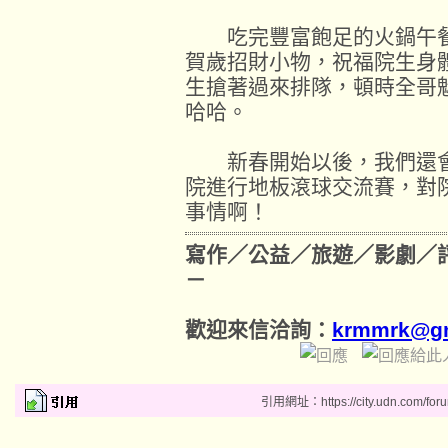
吃完豐富飽足的火鍋午餐
賀歲招財小物，祝福院生身
生搶著過來排隊，頓時全哥
哈哈。
新春開始以後，我們還會
院進行地板滾球交流賽，對
事情啊！
寫作／公益／旅遊／影劇／
－
歡迎來信洽詢：
krmmrk@gm
引用網址：https://city.udn.com/for