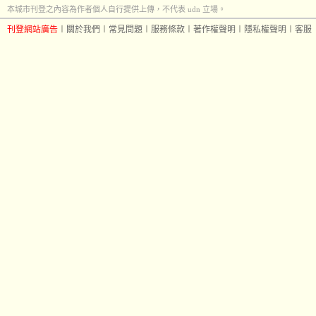
本城市刊登之內容為作者個人自行提供上傳，不代表 udn 立場。
刊登網站廣告
︱
關於我們
︱
常見問題
︱
服務條款
︱
著作權聲明
︱
隱私權聲明
︱
客服