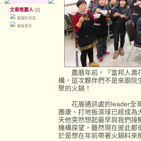
文章推薦人
(2)
貓貓吃老鼠
幕後黑手
農曆年前，「富邦人壽花
構，這次夥伴們不是來跟院
聚的火鍋！
花展通訊處的leader全
團康、打地板滾球已經成為
天他突然想起最早與我們接
機構探望，雖然現在彼此都
於是想在年前帶著火鍋料來