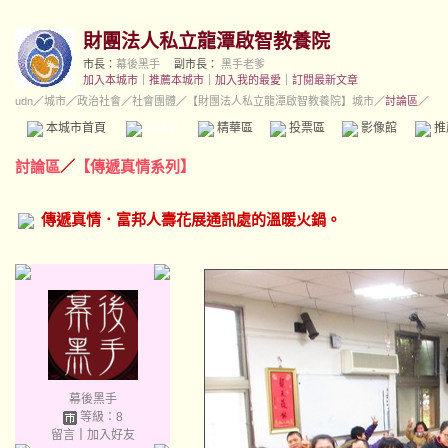
財團法人私立龍潭啟智教養院
市長：
幕後黑手
副市長：
黑手老爹
加入本城市
｜
推薦本城市
｜
加入我的最愛
｜
訂閱最新文章
udn
／
城市
／
政治社會
／
社會團體
／
【財團法人私立龍潭啟智教養院】城市
／討論區／
本城市首頁
討論區
精華區
投票區
影像館
推
討論區
／
【傳遞真情系列】
傳遞真情．富邦人壽花展通訊處的溫暖火鍋。
幕後黑手
等級：8
留言
｜
加入好友