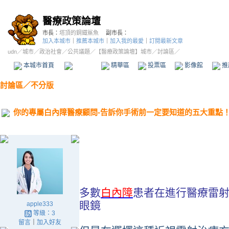
醫療政策論壇
市長：
塔頂的鋼鐵鯊魚
副市長：
加入本城市
｜
推薦本城市
｜
加入我的最愛
｜
訂閱最新文章
udn
／
城市
／
政治社會
／
公共議題
／
【醫療政策論壇】城市
／討論區／
本城市首頁
討論區
精華區
投票區
影像館
推
討論區
／
不分版
你的專屬白內障醫療顧問-告訴你手術前一定要知道的五大重點
多數
白
內障
患者在進行醫療雷
眼鏡
apple333
等級：3
留言
｜
加入好友