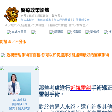
醫療政策論壇
市長：
塔頂的鋼鐵鯊魚
副市長：
加入本城市
｜
推薦本城市
｜
加入我的最愛
｜
訂閱最新文章
udn
／
城市
／
政治社會
／
公共議題
／
【醫療政策論壇】城市
／討論區／
本城市首頁
討論區
精華區
投票區
影像館
推
討論區
／
不分版
近視雷射手術百百種-你可以如何選擇才能遇到最好的醫療手術
那些考慮進行
近視雷射
手術矯
雷射手術。
apple333
等級：3
對於普通人來說，還有許多其
留言
｜
加入好友