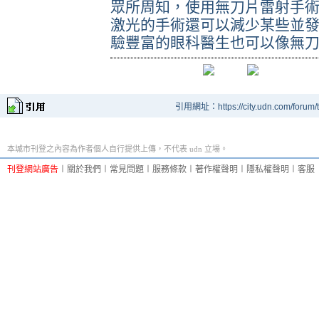
眾所周知，使用無刀片雷射手
激光的手術還可以減少某些並
驗豐富的眼科醫生也可以像無
引用網址：https://city.udn.com/forum
本城市刊登之內容為作者個人自行提供上傳，不代表 udn 立場。
刊登網站廣告
︱
關於我們
︱
常見問題
︱
服務條款
︱
著作權聲明
︱
隱私權聲明
︱
客服