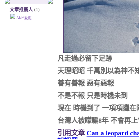
文章推薦人
(1)
ANY愛妮
凡走過必留下足跡
天理昭昭 千萬別以為神不知
善有善報 惡有惡報
不是不報 只是時機未到
現在 時機到了 一項項攤在
台灣人被矇騙
8
年 不會再上
引用文章
Can a leopard cha