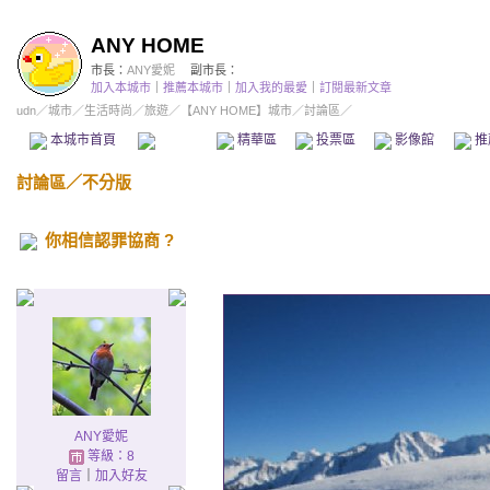
ANY HOME
市長：
ANY愛妮
副市長：
加入本城市
｜
推薦本城市
｜
加入我的最愛
｜
訂閱最新文章
udn
／
城市
／
生活時尚
／
旅遊
／
【ANY HOME】城市
／討論區／
本城市首頁
討論區
精華區
投票區
影像館
推
討論區
／
不分版
你相信認罪協商 ?
ANY愛妮
等級：8
留言
｜
加入好友