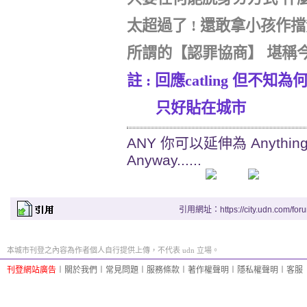
太超過了
!
還敢拿小孩作擋
所謂的
【
認罪協商
】
堪稱
註
:
回應
catling
但不知為
只好貼在城市
ANY 你可以延伸為 Anything, A
Anyway......
引用網址：https://city.udn.com/for
本城市刊登之內容為作者個人自行提供上傳，不代表 udn 立場。
刊登網站廣告
︱
關於我們
︱
常見問題
︱
服務條款
︱
著作權聲明
︱
隱私權聲明
︱
客服