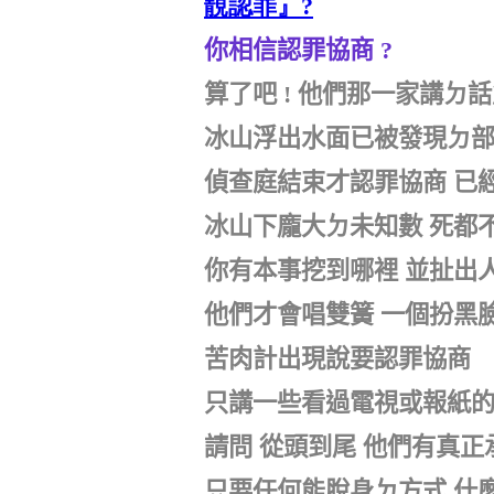
靚認罪』?
你相信認罪協商
?
算了吧
!
他們那一家講ㄉ話
冰山浮出水面已被發現ㄉ
偵查庭結束才認罪協商
已
冰山下龐大ㄉ未知數
死都
你有本事挖到哪裡
並扯出
他們才會唱雙簧
一個扮黑
苦肉計出現說要認罪協商
只講一些看過電視或報紙
請問
從頭到尾
他們有真正
只要任何能脫身ㄉ方式
什