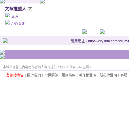
文章推薦人
(2)
涼涼
ANY愛妮
引用網址：https://city.udn.com/forum
本城市刊登之內容為作者個人自行提供上傳，不代表 udn 立場。
刊登網站廣告
︱
關於我們
︱
常見問題
︱
服務條款
︱
著作權聲明
︱
隱私權聲明
︱
客服