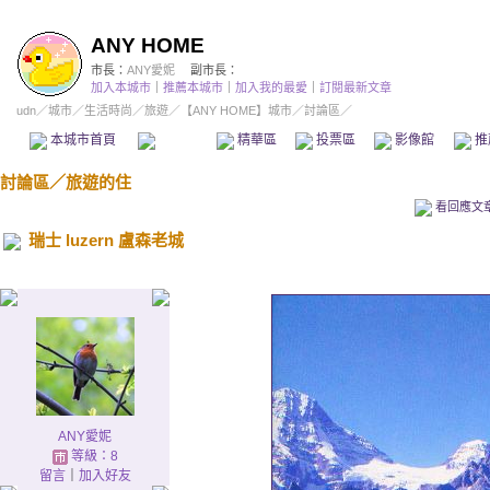
ANY HOME
市長：
ANY愛妮
副市長：
加入本城市
｜
推薦本城市
｜
加入我的最愛
｜
訂閱最新文章
udn
／
城市
／
生活時尚
／
旅遊
／
【ANY HOME】城市
／討論區／
本城市首頁
討論區
精華區
投票區
影像館
推
討論區
／
旅遊的住
看回應文
瑞士 luzern 盧森老城
ANY愛妮
等級：8
留言
｜
加入好友