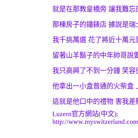
就是在那教皇橋旁
讓我難忘
.
那棟房子的鐘錶店
據說是瑞
.
我千挑萬選
花了將近十萬元
.
留著山羊鬍子的中年帥哥說
.
我只高興了不到一分鐘
笑容
.
他拿出一小盒普通的火柴盒
.
這就是他口中的禮物
害我
差
Luzern
官方網站
(
中文
):
http://www.myswitzerland.com.