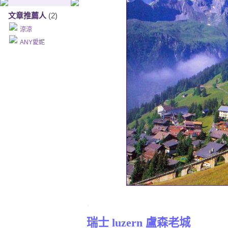
文章推薦人
(2)
涼涼
ANY愛妮
.
瑞士
luzern
盧森老城