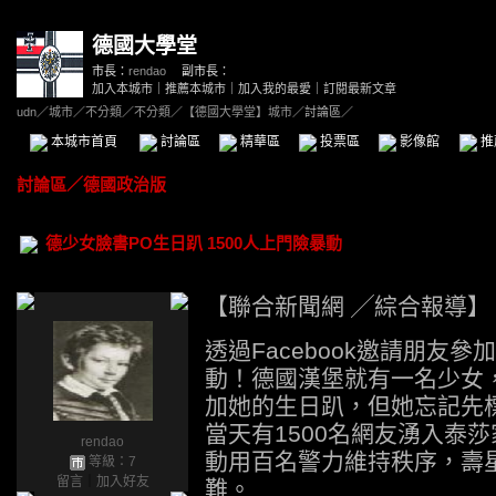
德國大學堂
市長：
rendao
副市長：
加入本城市
｜
推薦本城市
｜
加入我的最愛
｜
訂閱最新文章
udn
／
城市
／
不分類
／
不分類
／
【德國大學堂】城市
／討論區／
本城市首頁
討論區
精華區
投票區
影像館
推
討論區
／
德國政治版
德少女臉書PO生日趴 1500人上門險暴動
【聯合新聞網 ╱綜合報導】
透過Facebook邀請朋友
動！德國漢堡就有一名少女
加她的生日趴，但她忘記先
當天有1500名網友湧入泰
rendao
動用百名警力維持秩序，壽
等級：7
留言
｜
加入好友
難。