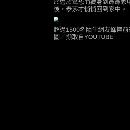
於過於驚恐而藏身到爺爺家
後，泰莎才悄悄回到家中。
超過1500名陌生網友蜂擁
圖／擷取自YOUTUBE