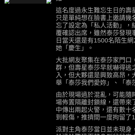
這名度過永生難忘生日的壽星
只是單純想在臉書上邀請幾
忘了設定為「私人活動」，
覆確認出席，雖然泰莎發現
日當天還是有1500名陌生
她「慶生」。
大批網友聚集在泰莎家門口
群，但壽星泰莎早就嚇得逃
入，但大夥還是興致高昂，
舉「泰莎我們愛妳」、「泰
由於現場過於混亂，可能隨
場佈置隔離封鎖線，還帶來
中傳出兩起火警，還有數十
到輕傷，推擠間一度拘留了1
派對主角泰莎當日並未現身