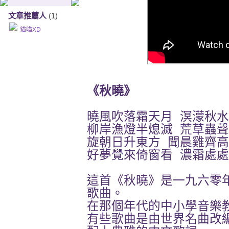
文章推薦人
(1)
貓喵XD
《秋曉》
曉風吹落霜天月 溟濛秋
柳岸漁燈半熄滅 荒草蟲
旋朝日升東方 聞晨雞齊
好夢覺來倚窗看 濃霜處
這首《秋曉》是一九六零
歌曲。
在那個年代的中小學音樂
有些歌曲是由世界名曲改