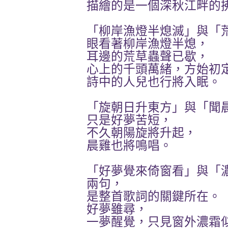
描繪的是一個深秋江畔的
「柳岸漁燈半熄滅」
「
與
眼看著柳岸漁燈半熄，
耳邊的荒草蟲聲已歇，
心上的千頭萬緒，方始初
詩中的人兒也行將入眠。
「旋朝日升東方」
「聞
與
只是好夢苦短，
不久朝陽旋將升起，
晨雞也將鳴唱。
「好夢覺來倚窗看」
「
與
兩句，
是整首歌詞的關鍵所在。
好夢雖尋，
一夢醒覺，只見窗外濃霜