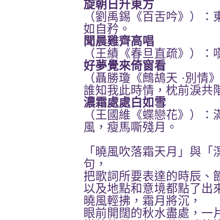
旋朝日升東方
（劉禹錫《百舌吟》）：
如自矜。
聞晨雞齊高唱
（王績《春旦直疏》）：
好夢覺來倚窗看
（聶勝瓊《鷓鴣天 ·別情
誰知我此時情，枕前淚共
濃霜處處白如雪
（王國維《蝶戀花》）：
風，瘦馬嘶殘月。
「曉風吹落霜天月」
「
與
句，
把歌詞所要表達的時辰、
以及地點和意境都點了出
曉風輕拂，霜月將沉，
眼前開闊的秋水盡處，一