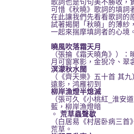
歌詞也是句句美不勝收，
可惜《秋曉》歌詞的填詞
在此讓我們先看看歌詞的
試著揭開「秋曉」的薄紗
一起來揣摩填詞者的心境
曉風吹落霜天月
（張掄《霜天曉角》）：
月可窗寒影，金猊冷、翠
溟濛秋水闊
（《齊天樂》五十首 其
遠影，鸿雁初到
柳岸漁燈半熄滅
（張可久《小桃紅_淮安
藍，柳岸漁燈暗
荒草蟲聲歇
。
（白居易《村居卧病三首
荒草。