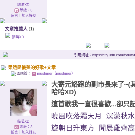
貓喵XD
等級：8
留言
｜
加入好友
文章推薦人
(1)
貓喵XD
引用網址：https://city.udn.com/forum
果然是優美的好歌+文章
回應給：
mushiner（mushiner）
大寄元烙跑的副市長來了~(
哈哈XD)
這首歌我一直很喜歡...卻只
曉風吹落霜天月 溟濛秋水
貓喵XD
旋朝日升東方 聞晨雞齊高
等級：8
留言
｜
加入好友