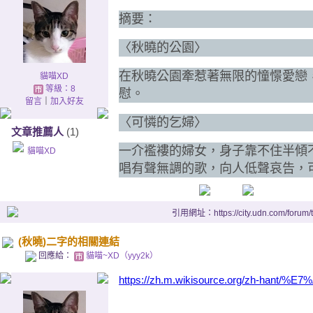
摘要：
〈秋曉的公園〉
在秋曉公園牽惹著無限的憧憬愛戀
貓喵XD
等級：8
慰。
留言
｜
加入好友
〈可憐的乞婦〉
文章推薦人
(1)
一介襤褸的婦女，身子靠不住半傾
貓喵XD
唱有聲無調的歌，向人低聲哀告，
引用網址：https://city.udn.com/forum
(秋曉)二字的相關連結
回應給：
貓喵~XD（yyy2k）
https://zh.m.wikisource.org/zh-hant/