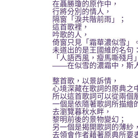
在聶勝瓊的原作中，
行將分別的情人，
隔窗「淚共階前雨」；
這首歌裡，
吟歌的人，
倚窗只見「霜華濃似雪」
未道出的是王國維的名句
「人語西風，瘦馬嘶殘月
——在似雪的濃霜中，斯
整首歌，以景訴情，
心境深藏在歌詞的原典之
所以這首歌詞可以從兩個
一個是依隨著歌詞所描繪
去瀏覽暮秋水畔，
黎明前後的景物變幻；
另一個是揭開歌詞的薄紗
去領會作者藉著原典所要