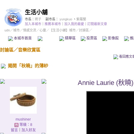
生活小舖
市長：
琇子
副市長：
yungkuo
、
紫羅蘭
加入本城市
｜
推薦本城市
｜
加入我的最愛
｜
訂閱最新文章
udn
／
城市
／
情感交流
／
心靈
／
【生活小舖】城市
／討論區／
本城市首頁
討論區
精華區
投票區
影像館
推
討論區
／
音樂欣賞區
看回應文
揭開「秋曉」的薄紗
Annie Laurie 
mushiner
等級：8
留言
｜
加入好友