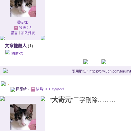
貓喵XD
等級：8
留言
｜
加入好友
文章推薦人
(1)
貓喵XD
引用網址：https://city.udn.com/forum
.
回應給：
貓喵~XD（yyy2k）
大寄元
"
"三字刪除..........