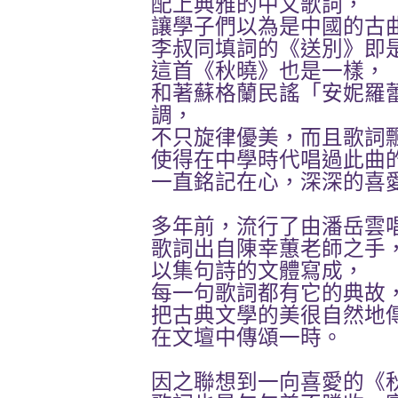
配上典雅的中文歌詞，
讓學子們以為是中國的古
李叔同填詞的《送別》即
這首《秋曉》也是一樣，
和著蘇格蘭民謠「安妮羅蕾（A
調，
不只旋律優美，而且歌詞
使得在中學時代唱過此曲
一直銘記在心，深深的喜
多年前，流行了由潘岳雲
歌詞出自陳幸蕙老師之手
以集句詩的文體寫成，
每一句歌詞都有它的典故
把古典文學的美很自然地
在文壇中傳頌一時。
因之聯想到一向喜愛的《