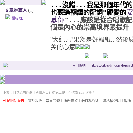
...沒錯...我是那個年代的
文章推薦人
(1)
也聽過翻譯的配詞"親愛的
安
慕你
"...應該是從合唱歌記
貓喵XD
個是內心的崇高境界跟提升
"大紀元"果然是好報紙...然後
美的心意
引用網址：https://city.udn.com/forum
本城市刊登之內容為作者個人自行提供上傳，不代表 udn 立場。
刊登網站廣告
︱
關於我們
︱
常見問題
︱
服務條款
︱
著作權聲明
︱
隱私權聲明
︱
客服