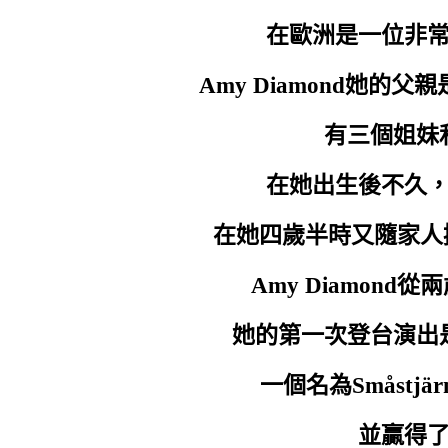
How it's making sense for we pu
在歐洲是一位非
我們建立那麼多的防禦有什麼
Amy Diamond她的
When all you need to know
你需要知道一切
有三個姐妹
No matter what you do
在她出生後不久
無論你做什麼
I'm just as scared as you
在她四歲半時又隨家人搬回
我和你同樣恐懼
Amy Diamon
Tell me am I mistaken
告訴我是我錯了嗎？
她的第一次登台演出
Cause I don't have another hear
一個名為Småstjä
我已經沒有另一顆心為你破碎
Please don't let me go
並贏得