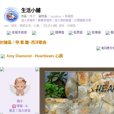
生活小舖
市長：
琇子
副市長：
yungkuo
、
紫羅蘭
加入本城市
｜
推薦本城市
｜
加入我的最愛
｜
訂閱最新文章
udn
／
城市
／
情感交流
／
心靈
／
【生活小舖】城市
／討論區／
本城市首頁
討論區
精華區
投票區
影像館
推
討論區
／
停.看.聽~西洋歌曲
看回應文
Amy Diamond - Heartbeats 心跳
琇子
等級：8
留言
｜
加入好友