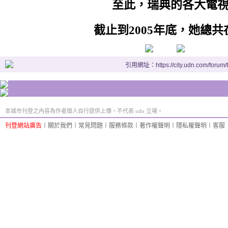
至此，瑞典的各大電
我想知道
截止到2005年底，她總
If you too feel afraid
你是否也感到擔心
I can feel your heartbeats
引用網址：https://city.udn.com/forum
我能聽見你的心跳
Giving you away
本城市刊登之內容為作者個人自行提供上傳，不代表 udn 立場。
出賣了你
刊登網站廣告
︱
關於我們
︱
常見問題
︱
服務條款
︱
著作權聲明
︱
隱私權聲明
︱
客服
Giving us away
出賣了我們
生活小舖
祝您聽歌愉快