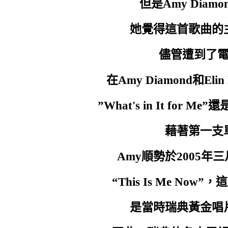
但是Amy Dia
Giving you away
出賣了你
她覺得這首歌曲的
Giving us away
儘管遭到了
出賣了我們
Please don't let me go
在Amy Diamond和El
請別讓我離開
”What's in It fo
I just wanna stay
藉著第一支
我只願為你停留
Amy順勢於2005
Can't you feel my heartbeats
難道你沒有聽到我的心跳
“This Is Me Now
Giving me away
出賣了我
是當時瑞典黃金唱
I just want to know