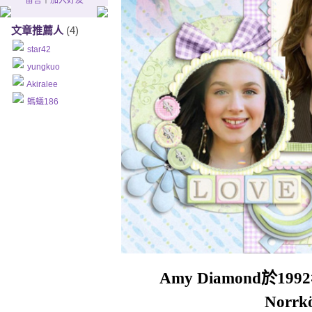
留言
｜
加入好友
出賣了我
文章推薦人
(4)
I just want to know
star42
我只是想知道
yungkuo
Akiralee
If you too feel afraid
螞蟻186
你是否也感到擔心
I can feel your heartbeats
我可以聽見你的心跳
Giving you away
出賣了你
Giving us away
出賣了我們
Amy Diamond於1
I can't understand
我無法理解
Norrk