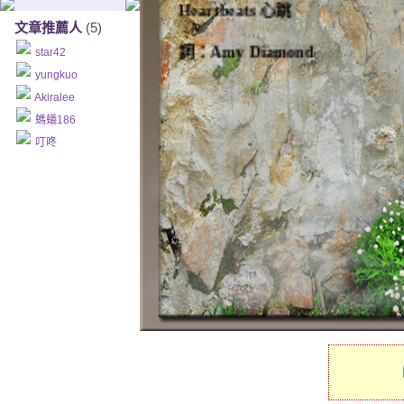
Heartbeats 心跳
文章推薦人
(5)
詞：Amy Diamond
star42
曲：Amy Diamond
yungkuo
Amy Diamond 艾米·戴蒙德
Akiralee
螞蟻186
I can't figure out
叮咚
我搞不清楚
Is it meant to be this way
這是否意味著只能如此
Easy words so hard to say
簡單的話語卻難以說出口
I can't live without
我不能生存
Knowing how you feel
如果無法觸摸到你的感覺