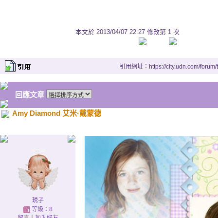
Know if this is real
如果無法得知這是否真實
本文於
2013/04/07 22:27 修改第 1 次
Tell me am I mistaken
告訴我是我錯了嗎？
引用網址：https://city.udn.com/forum
Cause I don't have another hear
回應文章
因為我已經沒有另一顆心為你
Amy Diamond 艾米·戴蒙德
Please don't let me go
請別讓我離開
I just wanna stay
我只願為你停留
Can't you feel my heartbeats
難道你沒有聽到我的心跳
琇子
等級：8
Giving me away