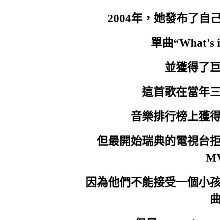
請別讓我離開
2004年，她發布了
I just wanna stay
我只願為你停留
單曲“What's i
Can't you feel my heartbeats
並獲得了
難道你沒有聽到我的心跳
這首歌在當年
Giving me away
出賣了我
音樂排行榜上獲
I just want to know
我想知道
但最開始瑞典的電視台
M
If you too feel afraid
你是否也感到擔心
因為他們不能接受一個小
I can feel your heartbeats
我能聽見你的心跳