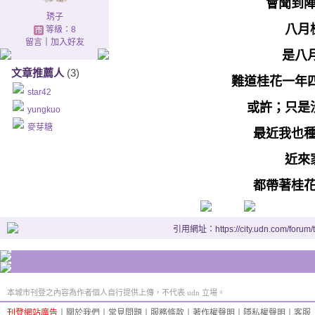
會
聞到
琇子
八月
等級：8
留言
｜
加入好友
是八
文章推薦人
(3)
難道桂花一年
star42
或許；只是
yungkuo
麥芽糖
最近我也
近來
都帶著桂
引用網址：https://city.udn.com/forum
本城市刊登之內容為作者個人自行提供上傳，不代表 udn 立場。
刊登網站廣告
︱
關於我們
︱
常見問題
︱
服務條款
︱
著作權聲明
︱
隱私權聲明
︱
客服