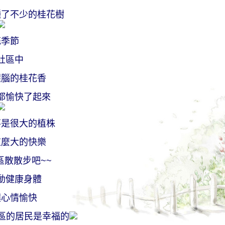
種了不少的桂花樹
花季節
社區中
醒腦的桂花香
都愉快了起來
不是很大的植株
這麼大的快樂
區散散步吧~~
動健康身體
讓心情愉快
區的居民是幸福的