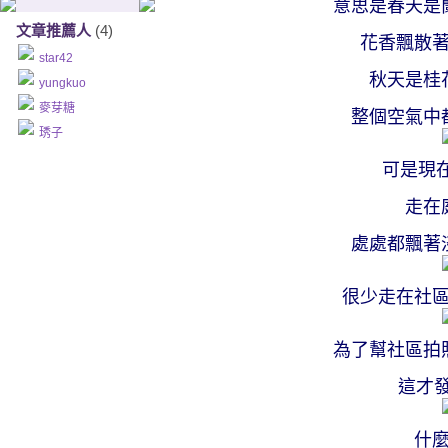
意思是春天是
文章推薦人
(4)
花香飄散
star42
秋天是桂
yungkuo
麥芽糖
整個空氣中
琇子
可是現
走在
處處都飄著
很少走在社
為了幫社區拍
這才發
什