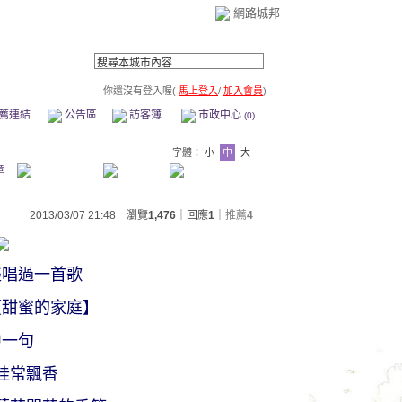
網路城邦
你還沒有登入喔(
馬上登入
/
加入會員
)
薦連結
公告區
訪客簿
市政中心
(0)
字體：
小
中
大
章
2013/03/07 21:48 瀏覽
1,476
｜回應
1
｜
推薦
4
經唱過一首歌
【甜蜜的家庭】
中一句
桂常飄香