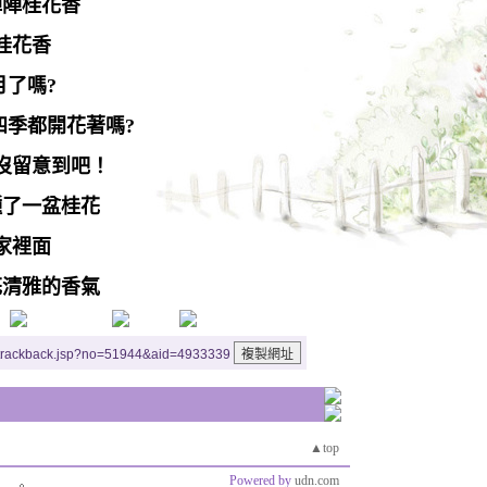
陣陣桂花香
桂花香
月了嗎?
四季都開花著嗎?
沒留意到吧！
種了一盆桂花
家裡面
花清雅的香氣
/trackback.jsp?no=51944&aid=4933339
▲top
Powered by
udn.com