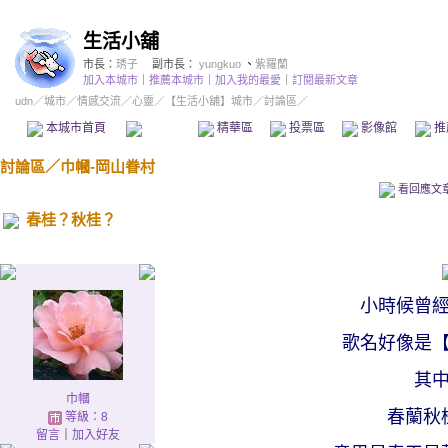
生活小舖
市長：
琇子
副市長：
yungkuo
、
紫羅蘭
加入本城市
｜
推薦本城市
｜
加入我的最愛
｜
訂閱最新文章
udn
／
城市
／
情感交流
／
心靈
／
【生活小舖】城市
／討論區／
本城市首頁
討論區
精華區
投票區
影像館
推
討論區
／
巾幗-岡山眷村
看回應文
春桂？秋桂？
小時候曾
歌名好像是
其
巾幗
春蘭秋
等級：8
留言
｜
加入好友