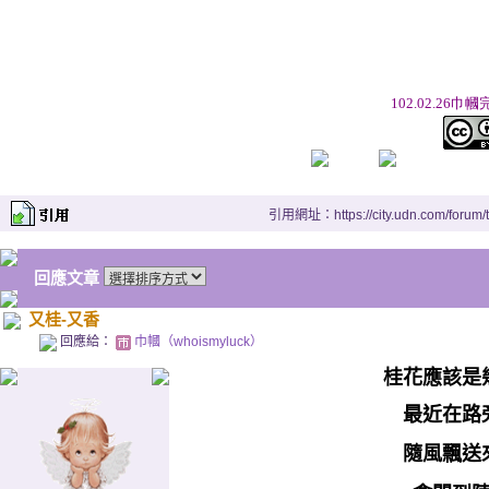
102.02.26
引用網址：https://city.udn.com/forum
回應文章
又桂-又香
回應給：
巾幗（whoismyluck）
桂花應該是
最近在路
隨風飄送