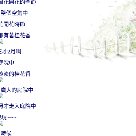
蘭花開花的季節
著整個空氣中
花開花時節
都有著桂花香
在才2月啊
庭院中
淡淡的桂花香
區廣大的庭院中
照才走入庭院中
現~~~
麼時候