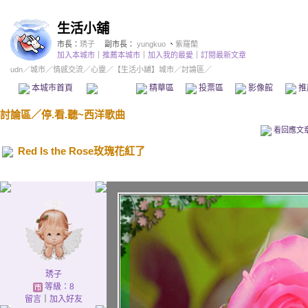
生活小舖
市長：
琇子
副市長：
yungkuo
、
紫羅蘭
加入本城市
｜
推薦本城市
｜
加入我的最愛
｜
訂閱最新文章
udn
／
城市
／
情感交流
／
心靈
／
【生活小舖】城市
／討論區／
本城市首頁
討論區
精華區
投票區
影像館
推
討論區
／
停.看.聽~西洋歌曲
看回應文
Red Is the Rose玫瑰花紅了
琇子
等級：8
留言
｜
加入好友