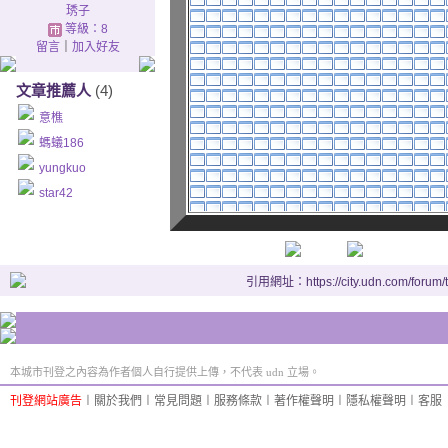
琇子
And clear is the water that 
等級：8
從Boyne山流下的河水是多
留言
｜
加入好友
But my love is fairer than a
文章推薦人
(4)
然而我的愛才是最美好的
意樵
螞蟻186
Twas not for the parting wit
yungkuo
不是因為姊姊Kate要離開我
star42
Twas not for the grief of m
也不是因為傷心母親的事
引用網址：https://city.udn.com/forum
It's all for the loss of my h
這全是因為失去了我的英俊
Now my heart is breaken fo
本城市刊登之內容為作者個人自行提供上傳，不代表 udn 立場。
現在我的心就永遠破碎了
刊登網站廣告
︱
關於我們
︱
常見問題
︱
服務條款
︱
著作權聲明
︱
隱私權聲明
︱
客服
Red is the rose in yonder g