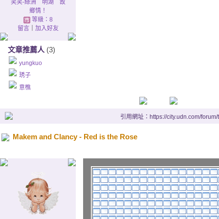
笑笑-綠洲 明湖 故
我將永遠是你的真愛
鄉情！
等級：8
Twas down by Killarney in g
留言
｜
加入好友
我曾經迷失在Killarney
文章推薦人
(3)
The moon and the stars ther
yungkuo
那裡月亮星星閃亮著
琇子
意樵
The moon shone its rays on h
月光照在他的金色捲髮上
引用網址：https://city.udn.com/forum
And he swore he'd be my lov
Makem and Clancy - Red is the Rose
他發誓他會是我永遠的愛
Red is the rose in yonder g
長在遠方花園裡的紅玫瑰開
And fair is the lily of the val
而且山谷裡的鈴蘭是那麼的