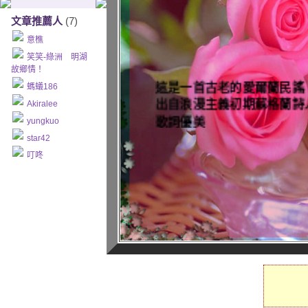
文章推薦人
(7)
意樵
笑笑-綠洲 明湖
故鄉情！
這是一首古老的愛爾蘭民謠
螞蟻186
出自浪漫主義初期蘇格蘭詩人Rob
Akiralee
歌詞優美
yungkuo
人人都能朗朗上口
star42
聽日籍歌手藤田惠美唱的
叮咚
令人如痴如醉
Red Is the Rose
玫瑰花紅了
歌手：藤田惠美
Red is the rose in yonder g
長在遠方花園裡的紅玫瑰開