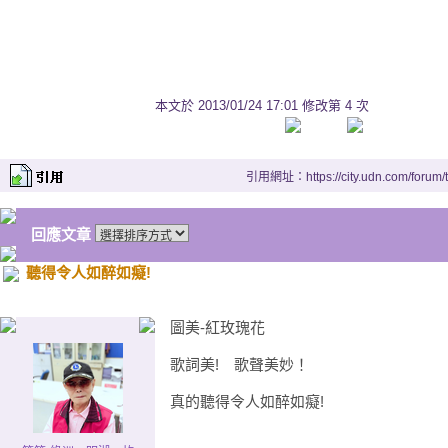
And fair is the lily of the val
而且山谷裡的鈴蘭是那麼的
And clear is the water that 
本文於
2013/01/24 17:01 修改第 4 次
從Boyne山流下的河水是多
But my love is fairerthan an
引用網址：https://city.udn.com/forum
然而我的愛才是最美好的
Come over the hills, my han
回應文章
我的英俊愛爾蘭少年啊，你
聽得令人如醉如癡!
Come over the hills to your 
越過山嶺來到我的身旁
圖美-紅玫瑰花
歌詞美! 歌聲美妙！
You choose the rose, love, a
你來挑選玫瑰，我來立下誓
真的聽得令人如醉如癡!
And I'll be your true love fo