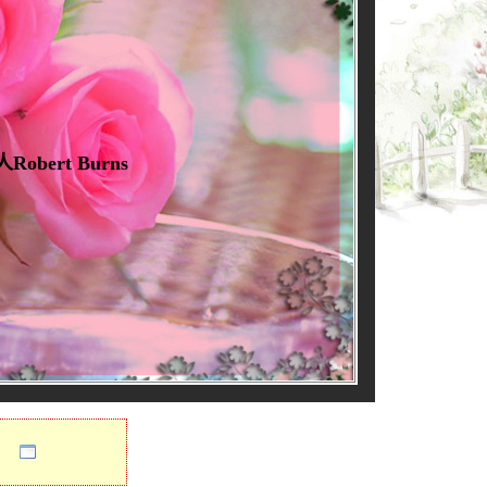
ert Burns
arden grows
了