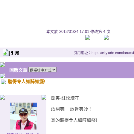
And fair is the lily of the val
而且山谷裡的鈴蘭是那麼的
And clear is the water that 
本文於
2013/01/24 17:01 修改第 4 次
從Boyne山流下的河水是多
But my love is fairerthan an
引用網址：https://city.udn.com/forum
然而我的愛才是最美好的
Come over the hills, my han
回應文章
我的英俊愛爾蘭少年啊，你
聽得令人如醉如癡!
Come over the hills to your 
越過山嶺來到我的身旁
圖美-紅玫瑰花
You choose the rose, love, a
歌詞美! 歌聲美妙！
你來挑選玫瑰，我來立下誓
真的聽得令人如醉如癡!
And I'll be your true love fo