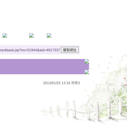
ley
美麗
flows from the Boyne
麼清澈
y
/trackback.jsp?no=51944&aid=4917337
dsome Irish lad
越過山嶺而來吧
darling
2013/01/25 13:16
推薦
3
nd I'll make the vow
言
rever