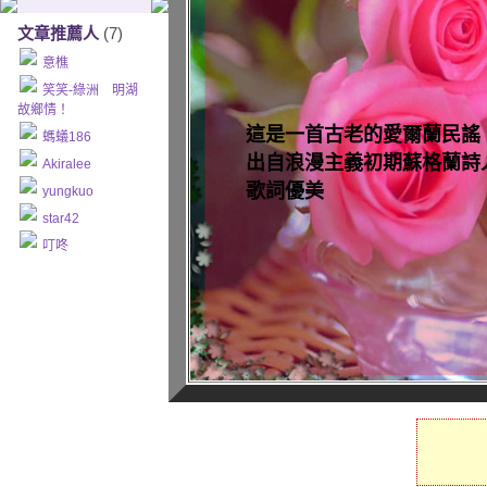
文章推薦人
(7)
意樵
笑笑-綠洲 明湖
故鄉情！
這是一首古老的愛爾蘭民謠
螞蟻186
出自浪漫主義初期蘇格蘭詩人Rob
Akiralee
歌詞優美
yungkuo
人人都能朗朗上口
star42
聽日籍歌手藤田惠美唱的
叮咚
令人如痴如醉
Red Is the Rose
玫瑰花紅了
歌手：藤田惠美
Red is the rose in yonder g
長在遠方花園裡的紅玫瑰開