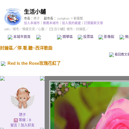
生活小舖
市長：
琇子
副市長：
yungkuo
、
紫羅蘭
加入本城市
｜
推薦本城市
｜
加入我的最愛
｜
訂閱最新文章
udn
／
城市
／
情感交流
／
心靈
／
【生活小舖】城市
／討論區／
本城市首頁
討論區
精華區
投票區
影像館
推
討論區
／
停.看.聽~西洋歌曲
看回應文
Red Is the Rose玫瑰花紅了
琇子
等級：8
留言
｜
加入好友