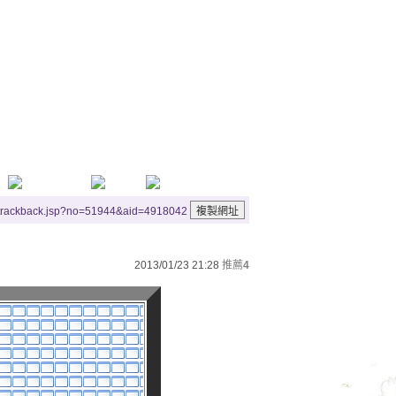
reen woods that I did stray
小鎮附近的綠色樹林裡
e were shining
is locks of golden waves
/trackback.jsp?no=51944&aid=4918042
e forever
2013/01/23 21:28
推薦
4
arden grows
了
ley
美麗