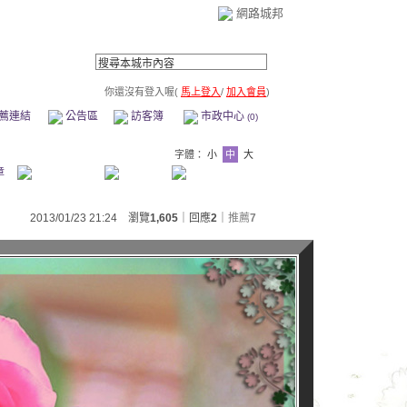
網路城邦
你還沒有登入喔(
馬上登入
/
加入會員
)
薦連結
公告區
訪客簿
市政中心
(0)
字體：
小
中
大
章
2013/01/23 21:24 瀏覽
1,605
｜回應
2
｜
推薦
7