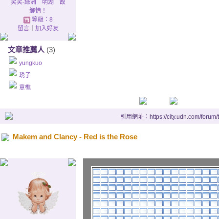
我將永遠是你的真愛
笑笑-綠洲 明湖 故
鄉情！
等級：8
Twas down by Killarney in g
留言
｜
加入好友
我曾經迷失在Killarney
文章推薦人
(3)
The moon and the stars ther
yungkuo
那裡月亮星星閃亮著
琇子
意樵
The moon shone its rays on h
月光照在他的金色捲髮上
引用網址：https://city.udn.com/forum
And he swore he'd be my lov
他發誓他會是我永遠的愛
Makem and Clancy - Red is the Rose
Red is the rose in yonder g
長在遠方花園裡的紅玫瑰開
And fair is the lily of the val
而且山谷裡的鈴蘭是那麼的