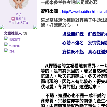
一起來參考參考吧!
資料來源：
http://www.buddha-hi.net/re/
琇子
等級：8
這是雙峰道信禪師對其弟子牛頭法
留言
｜
加入好友
醜，好醜起於心」。
文章推薦人
(3)
境緣無好醜 好醜起於
逍遙遊子
心若不強名
妄情從何
yungkuo
妄情既不起 真心任遍
意樵
以禪悟者的立場看這個世界，一
等的、是有其原因的。若以自然界
氣逼人，秋天花落蓮成，冬天冷冽
而出現的，因為人有比較心、得失
秋可愛，冬夏討厭」這種話來。
不過，這種心也不是一成不變的
育修養、宗教信仰等的關係而產生
的，中年時可能就改變了想法；學