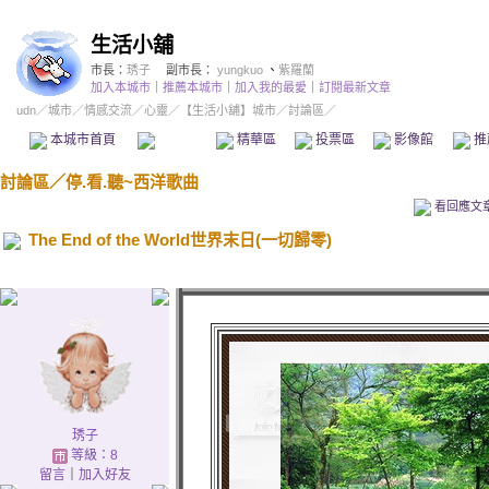
生活小舖
市長：
琇子
副市長：
yungkuo
、
紫羅蘭
加入本城市
｜
推薦本城市
｜
加入我的最愛
｜
訂閱最新文章
udn
／
城市
／
情感交流
／
心靈
／
【生活小舖】城市
／討論區／
本城市首頁
討論區
精華區
投票區
影像館
推
討論區
／
停.看.聽~西洋歌曲
看回應文
The End of the World世界末日(一切歸零)
琇子
等級：8
留言
｜
加入好友