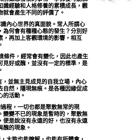
知識經驗和人格修養的累積成長，觀
物就會產生不同的評價了。
認識內心世界的真面貌。常人所謂心
，為何會有種種心態的發生？分別好
素，再加上客觀環境的影響，相互
。
境條件，經常會有變化，因此也產生
可見好或醜，並沒有一定的標準，是
。
言，並無主見成見的自我立場，內心
去自然，隱現無痕。是各種因緣促成
心的活動。
過程，一切也都是聚散無常的現
。變變不已的現象是暫時的，聚散無
，便是說沒有永遠的好，也沒有永遠
與醜的現象。
，大致也能瞭解，也能有所體會，