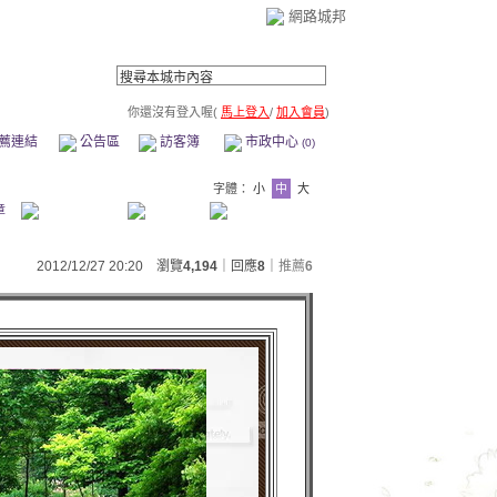
網路城邦
你還沒有登入喔(
馬上登入
/
加入會員
)
薦連結
公告區
訪客簿
市政中心
(0)
字體：
小
中
大
章
2012/12/27 20:20 瀏覽
4,194
｜回應
8
｜
推薦
6