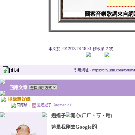
圖案音樂歌詞來自網
本文於
2012/12/28 18:31 修改第 2 次
引用網址：https://city.udn.com/forum
回應文章
境緣無好醜
回應給：
逍遙遊子（admeniq）
逍遙子
Google
的
這是我剛去