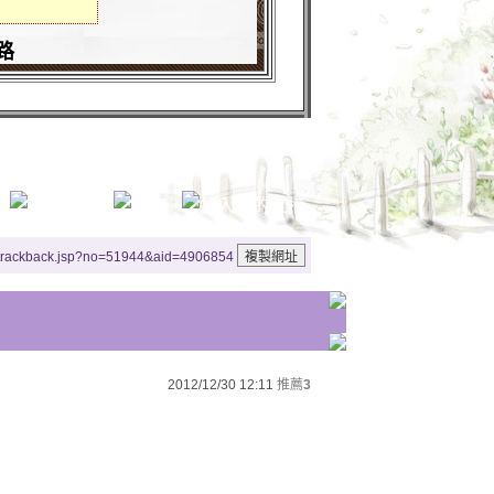
路
/trackback.jsp?no=51944&aid=4906854
2012/12/30 12:11
推薦
3