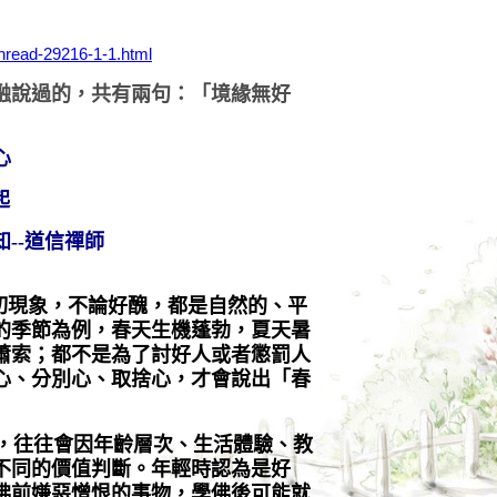
thread-29216-1-1.html
融說過的，共有兩句：「境緣無好
心
起
知
--道信禪師
切現象，不論好醜，都是自然的、平
的季節為例，春天生機蓬勃，夏天暑
蕭索；都不是為了討好人或者懲罰人
心、分別心、取捨心，才會說出「春
，往往會因年齡層次、生活體驗、教
不同的價值判斷。年輕時認為是好
佛前嫌惡憎恨的事物，學佛後可能就