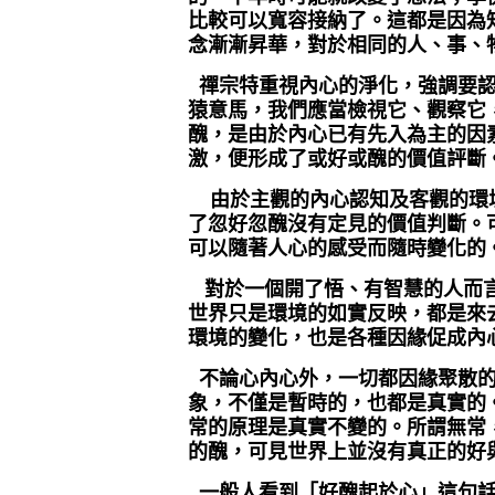
比較可以寬容接納了。這都是因為
念漸漸昇華，對於相同的人、事、
禪宗特重視內心的淨化，強調要
猿意馬，我們應當檢視它、觀察它
醜，是由於內心已有先入為主的因
激，便形成了或好或醜的價值評斷
由於主觀的內心認知及客觀的環
了忽好忽醜沒有定見的價值判斷。
可以隨著人心的感受而隨時變化的
對於一個開了悟、有智慧的人而
世界只是環境的如實反映，都是來
環境的變化，也是各種因緣促成內
不論心內心外，一切都因緣聚散的
象，不僅是暫時的，也都是真實的
常的原理是真實不變的。所謂無常
的醜，可見世界上並沒有真正的好
一般人看到「好醜起於心」這句話