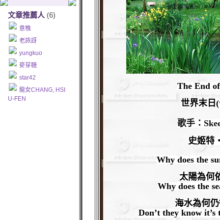
文章推薦人
(6)
意樵
老詼訝
yungkuo
麥芽糖
star42
The End of
龍女CHANG, HSI
U-FEN
世界末日(
歌手
：Skee
史姬特
Why does the su
太陽為何
Why does the se
海水為何仍
Don’t they know it’s 