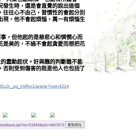
況發生時，還是會直覺的說出這個
，往往心不由己，習慣性的會起分別
出現，他不會起煩惱，萬一有煩惱生
壞事，但他起的是慈悲心和憐憫心而
花是美的，不過不會起貪愛而想把花
念的蠢動起伏。好與醜的判斷雖不能
，否則受到傷害的既是他人也包括了
REc2t._pg_hVRm1/article?mid=4224
/trackback.jsp?no=51944&aid=4907673