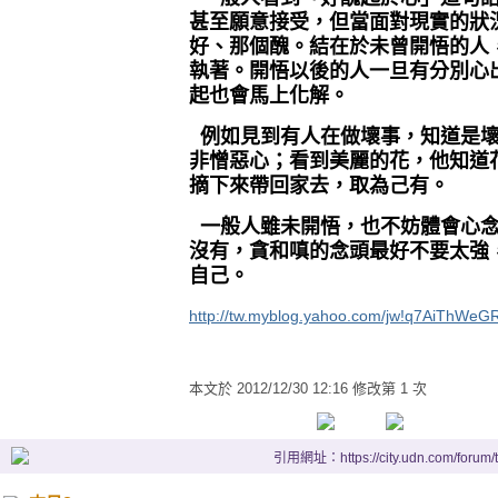
甚至願意接受，但當面對現實的狀
好、那個醜。結在於未曾開悟的人
執著。開悟以後的人一旦有分別心
起也會馬上化解。
例如見到有人在做壞事，知道是
非憎惡心；看到美麗的花，他知道
摘下來帶回家去，取為己有。
一般人雖未開悟，也不妨體會心
沒有，貪和嗔的念頭最好不要太強
自己。
http://tw.myblog.yahoo.com/jw!q7AiThWeG
本文於
2012/12/30 12:16 修改第 1 次
引用網址：https://city.udn.com/forum